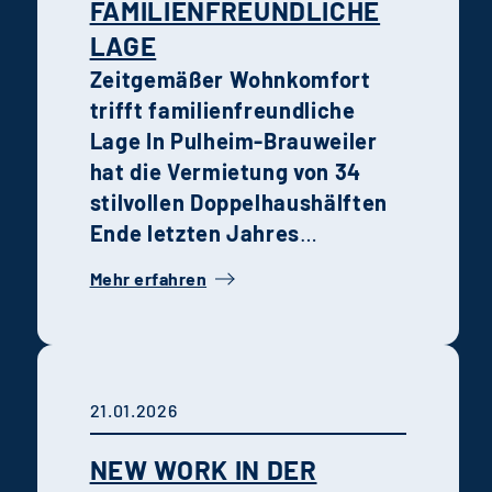
AMILIENFREUNDLICHE L
AGE
Zeitgemäßer Wohnkomfort
trifft familienfreundliche
Lage
In Pulheim-Brauweiler
hat die Vermietung von 34
stilvollen Doppelhaushälften
Ende letzten Jahres
begonnen. Die Kombination
Mehr erfahren
aus moderner Architektur,
hochwertiger Ausstattung
und grüner Umgebung macht
das Quartier zu einem idealen
21.01.2026
Wohnort für Familien und
Paare.
Urban nah sowie grün
NEW WORK IN DER
und entspannt wohnen.