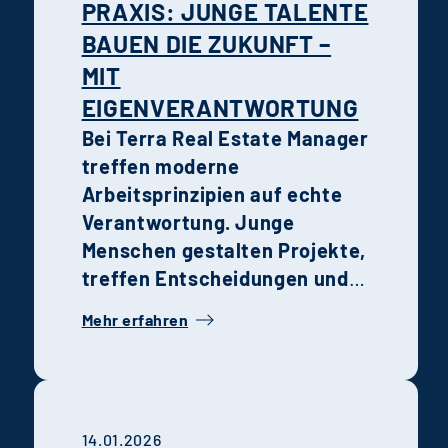
PRAXIS: JUNGE TALENTE
BAUEN DIE ZUKUNFT –
MIT
EIGENVERANTWORTUNG
Bei Terra Real Estate Manager
treffen moderne
Arbeitsprinzipien auf echte
Verantwortung. Junge
Menschen gestalten Projekte,
treffen Entscheidungen und
wachsen schneller, als sie es
Mehr erfahren
anderswo könnten. Die
Erfahrungen von Holtmann
und Karsten zeigen, wie
Recruiting,
14.01.2026
Unternehmenskultur und