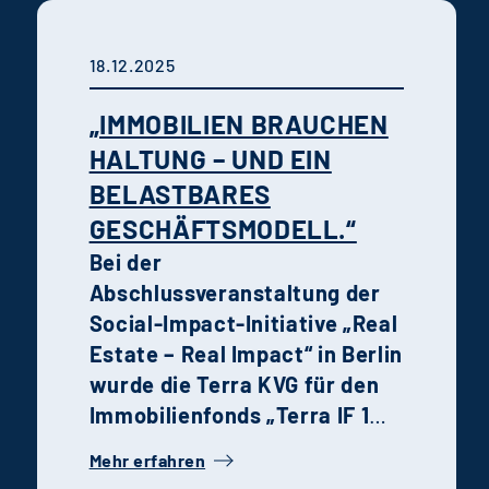
exemplarisch für die
Talentförderung, Teamkultur
18.12.2025
und ansteigenden Lernkurven
bei Terra Real Estate
„IMMOBILIEN BRAUCHEN
Manager.
HALTUNG – UND EIN
BELASTBARES
GESCHÄFTSMODELL.“
Bei der
Abschlussveranstaltung der
Social-Impact-Initiative „Real
Estate – Real Impact“ in Berlin
wurde die Terra KVG für den
Immobilienfonds „Terra IF 1
Bildungs-Welten“ mit dem
Mehr erfahren
Sonderpreis ausgezeichnet.