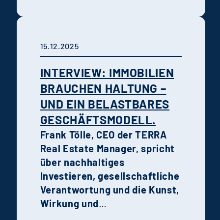
Im Interview spricht Frank
Tölle über die Bedeutung
dieser Anerkennung und
15.12.2025
warum wirtschaftliche
Substanz die Grundlage für
INTERVIEW: IMMOBILIEN
echte gesellschaftliche
BRAUCHEN HALTUNG –
Wirkung ist.
UND EIN BELASTBARES
GESCHÄFTSMODELL.
Frank Tölle, CEO der TERRA
Real Estate Manager, spricht
über nachhaltiges
Investieren, gesellschaftliche
Verantwortung und die Kunst,
Wirkung und
Wirtschaftlichkeit in Einklang