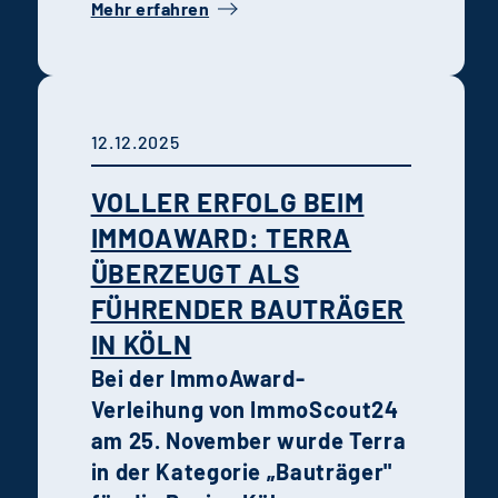
Mehr erfahren
zu bringen. Sein Credo:
„Wirkung ohne
Wirtschaftlichkeit
funktioniert genauso wenig
12.12.2025
wie Rendite ohne Risiko.“
VOLLER ERFOLG BEIM
IMMOAWARD: TERRA
ÜBERZEUGT ALS
FÜHRENDER BAUTRÄGER
IN KÖLN
Bei der ImmoAward-
Verleihung von ImmoScout24
am 25. November wurde Terra
in der Kategorie „Bauträger"