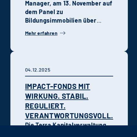
Manager, am 13. November auf
dem Panel zu
Bildungsimmobilien über
Verantwortung, Wirkung und
Mehr erfahren
zukunftsfähige
Betreiberkonzepte.
Gemeinsam mit
Branchenexpertinnen und -
04.12.2025
experten zeigte er, warum
stabile Fondsmodelle die
IMPACT-FONDS MIT
Grundlage für nachhaltige
WIRKUNG. STABIL.
Bildungsinfrastruktur bilden.
REGULIERT.
VERANTWORTUNGSVOLL.
Die Terra Kapitalverwaltung
AG (Terra KVG) verbindet