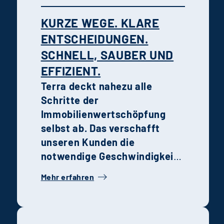
persönliche Entwicklung im
KURZE WEGE. KLARE
Unternehmen
ENTSCHEIDUNGEN.
zusammenwirken.
SCHNELL, SAUBER UND
EFFIZIENT.
Terra deckt nahezu alle
Schritte der
Immobilienwertschöpfung
selbst ab. Das verschafft
unseren Kunden die
notwendige Geschwindigkeit,
Transparenz und Qualität in
Mehr erfahren
der Entwicklung, Steuerung
und Realisierung von
Projekten.