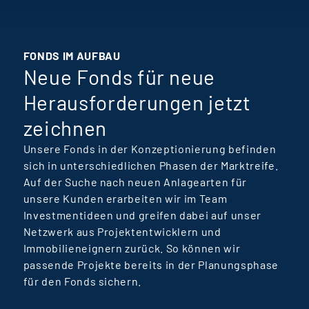
erfüllt und die meisten Projekte sind
bereits vollvermietet. Die
Fondskonzeption, Grundstücksakquise
FONDS IM AUFBAU
und Vertragsverhandlungen starteten im
Neue Fonds für neue
August 2020, und im Juli 2021 erfolgte
Herausforderungen jetzt
die erfolgreiche Fondsauflage. Bis Ende
2022 waren alle Projekte kaufvertraglich
zeichnen
gesichert, und somit war der Artikel-8-
Unsere Fonds in der Konzeptionierung befinden
Fonds nach nur 1,5 Jahren vollinvestiert.
sich in unterschiedlichen Phasen der Marktreife.
Angesichts des überwältigenden Erfolgs
Auf der Suche nach neuen Anlagearten für
bei Investoren, Grundstücksentwicklern
unsere Kunden erarbeiten wir im Team
und Baupartnern sowie einer
Investmentideen und greifen dabei auf unser
Netzwerk aus Projektentwicklern und
vielversprechenden Projektpipeline
Immobilieneignern zurück. So können wir
steht bereits das nächste Fondsprodukt
passende Projekte bereits in der Planungsphase
in den Startlöchern: der TERRA
für den Fonds sichern.
Immobilienfonds Haus-Welten II. Die