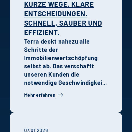
KURZE WEGE. KLARE
Unternehmen
ENTSCHEIDUNGEN.
zusammenwirken.
SCHNELL, SAUBER UND
EFFIZIENT.
Terra deckt nahezu alle
Schritte der
Immobilienwertschöpfung
selbst ab. Das verschafft
unseren Kunden die
notwendige Geschwindigkeit,
Transparenz und Qualität in
Mehr erfahren
der Entwicklung, Steuerung
und Realisierung von
Projekten.
07.01.2026