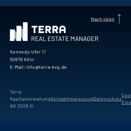
Talentförderung, Teamkultur
und ansteigenden Lernkurven
bei Terra Real Estate
Nach oben
Manager.
Kennedy-Ufer 11
50679 Köln
E-Mail:
info@terra-kvg.de
Terra
Coo
Kapitalverwaltung
Kontakt
Impressum
Datenschutz
Ein
AG 2026 ©