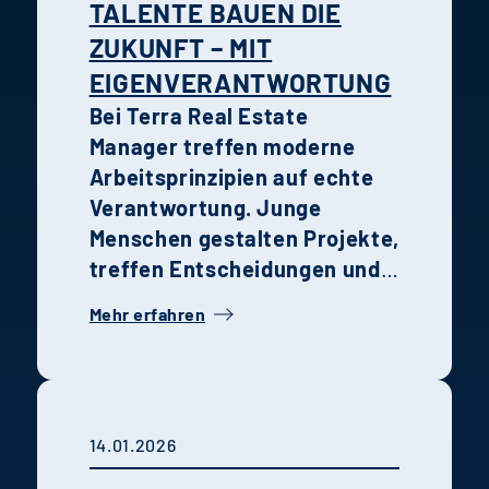
TALENTE BAUEN DIE
ZUKUNFT – MIT
EIGENVERANTWORTUNG
Bei Terra Real Estate
Manager treffen moderne
Arbeitsprinzipien auf echte
Verantwortung. Junge
Menschen gestalten Projekte,
treffen Entscheidungen und
wachsen schneller, als sie es
Mehr erfahren
anderswo könnten. Die
Erfahrungen von Holtmann
und Karsten zeigen, wie
Recruiting,
14.01.2026
Unternehmenskultur und
persönliche Entwicklung im