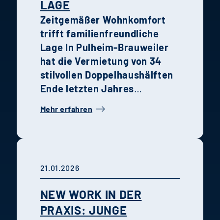
AGE
Zeitgemäßer Wohnkomfort
trifft familienfreundliche
Lage
In Pulheim-Brauweiler
hat die Vermietung von 34
stilvollen Doppelhaushälften
Ende letzten Jahres
begonnen. Die Kombination
Mehr erfahren
aus moderner Architektur,
hochwertiger Ausstattung
und grüner Umgebung macht
das Quartier zu einem idealen
21.01.2026
Wohnort für Familien und
Paare.
Urban nah sowie grün
NEW WORK IN DER
und entspannt wohnen.
PRAXIS: JUNGE