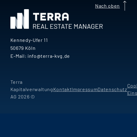
Nach oben
Kennedy-Ufer 11
50679 Köln
E-Mail:
info@terra-kvg.de
Terra
Coo
Kapitalverwaltung
Kontakt
Impressum
Datenschutz
Ein
AG 2026 ©