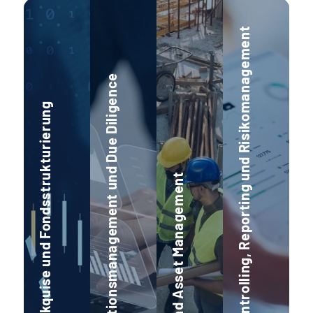
und Risikomanagement
und Due Diligence
und Fondsstrukturierung
Asset Management
Fondscontrolling, Reporting
Transaktionsmanagement