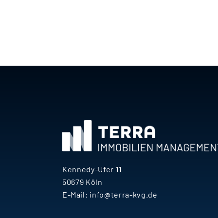
lo
wi
Mi
ec
Kennedy-Ufer 11
50679 Köln
E-Mail:
info@terra-kvg.de