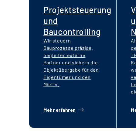
Projektsteuerung
V
und
u
Baucontrolling
N
Wir steuern
Al
Bauprozesse präzise,
de
begleiten externe
T
Partner und sichern die
Ka
Objektübergabe für den
we
Eigentümer und den
v
Mieter.
I
di
N
W
Mehr erfahren
Me
Ei
Bi
So
di