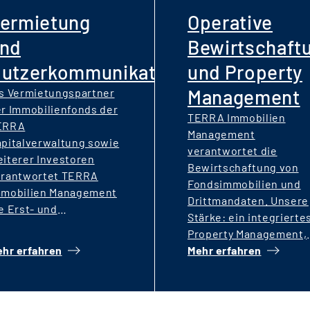
ermietung
Operative
nd
Bewirtschaft
utzerkommunikation
und Property
Management
s Vermietungspartner
r Immobilienfonds der
TERRA Immobilien
ERRA
Management
pitalverwaltung sowie
verantwortet die
iterer Investoren
Bewirtschaftung von
erantwortet TERRA
Fondsimmobilien und
mmobilien Management
Drittmandaten. Unsere
e Erst- und
Stärke: ein integrierte
achvermietung von
Property Management,
ohnungen,
hr erfahren
das ESG-Standards
Mehr erfahren
nfamilienhäusern,
erfüllt, Leerstand
ldungs- und
vermeidet und
zialimmobilien. Mit
Lebensqualität sichert
gitalen Tools und