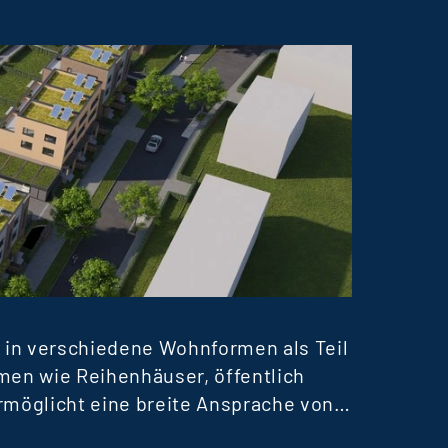
WOHN
TERR
 in verschiedene Wohnformen als Teil
Derzei
men wie Reihenhäuser, öffentlich
erfolg
öglicht eine breite Ansprache von
Vermie
h auf rund 250 Mio. € belaufen.
Erfolg
Mehr er