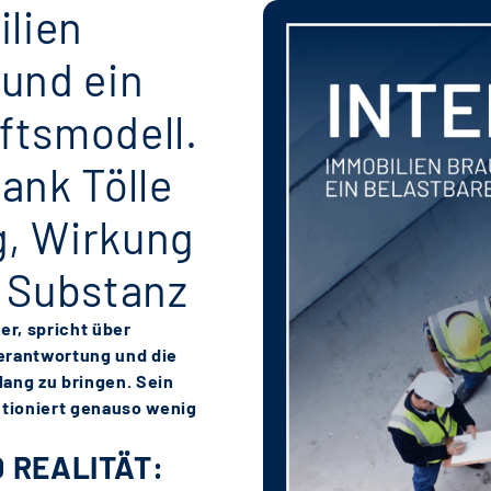
lien
 und ein
ftsmodell.
ank Tölle
g, Wirkung
e Substanz
er, spricht über
Verantwortung und die
lang zu bringen. Sein
ktioniert genauso wenig
 REALITÄT: