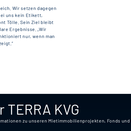
reich. Wir setzen dagegen
ei uns kein Etikett,
t Tölle. Sein Ziel bleibt
klare Ergebnisse. „Wir
nktioniert nur, wenn man
eigt.“
er TERRA KVG
nformationen zu unseren Mietimmobilienprojekten, Fonds u