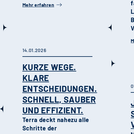
f
Mehr erfahren
B
V
s
M
D
14.01.2026
l
b
KURZE WEGE.
K
KLARE
m
0
ENTSCHEIDUNGEN.
A
SCHNELL, SAUBER
UND EFFIZIENT.
Q
Terra deckt nahezu alle
i
Schritte der
F