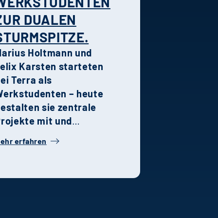
WERKSTUDENTEN
rban nah sowie grün
ZUR DUALEN
nd entspannt wohnen.
STURMSPITZE.
arius Holtmann und
elix Karsten starteten
ei Terra als
erkstudenten – heute
estalten sie zentrale
rojekte mit und
ehören zu den
ehr erfahren
rägenden Kräften in
hren jeweiligen
achbereichen. Ihre
eschichte steht
xemplarisch für die
alentförderung,