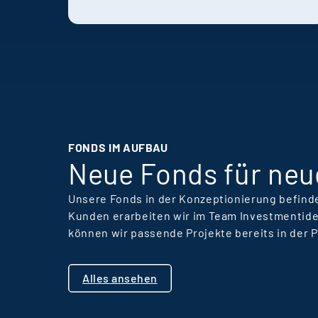
und wachsen schneller,
als sie es anderswo
könnten. Die
Erfahrungen von
Holtmann und Karsten
zeigen, wie Recruiting,
Unternehmenskultur
und persönliche
FONDS IM AUFBAU
Entwicklung im
Neue Fonds für neu
Unternehmen
zusammenwirken.
Unsere Fonds in der Konzeptionierung befinde
Kunden erarbeiten wir im Team Investmentide
können wir passende Projekte bereits in der 
Alles ansehen