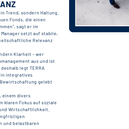
TANZ
ein Trend, sondern Haltung.
auen Fonds, die einen
immen“, sagt er im
Manager setzt auf stabile,
ellschaftliche Relevanz
ndern Klarheit – wer
komanagement aus und ist
u deshalb legt TERRA
in integratives
 Bewirtschaftung gelebt
, einem divers
 klaren Fokus auf soziale
und Wirtschaftlichkeit.
angfristigen
n und belastbaren