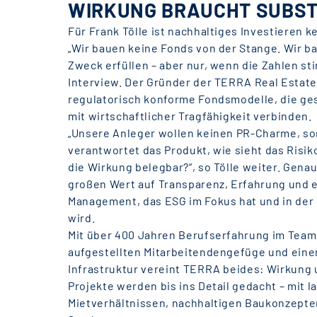
WIRKUNG BRAUCHT SUBS
Für Frank Tölle ist nachhaltiges Investieren k
„Wir bauen keine Fonds von der Stange. Wir b
Zweck erfüllen – aber nur, wenn die Zahlen st
Interview. Der Gründer der TERRA Real Estate 
regulatorisch konforme Fondsmodelle, die ges
mit wirtschaftlicher Tragfähigkeit verbinden.
„Unsere Anleger wollen keinen PR-Charme, so
verantwortet das Produkt, wie sieht das Risi
die Wirkung belegbar?“, so Tölle weiter. Gena
großen Wert auf Transparenz, Erfahrung und e
Management, das ESG im Fokus hat und in der
wird.
Mit über 400 Jahren Berufserfahrung im Team
aufgestellten Mitarbeitendengefüge und einem
Infrastruktur vereint TERRA beides: Wirkung 
Projekte werden bis ins Detail gedacht – mit l
Mietverhältnissen, nachhaltigen Baukonzepte