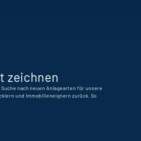
eamkultur und
ansteigenden
ernkurven bei Terra
eal Estate Manager.
t zeichnen
er Suche nach neuen Anlagearten für unsere
cklern und Immobilieneignern zurück. So