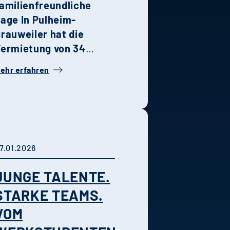
amilienfreundliche
Lage
In Pulheim-
rauweiler hat die
ermietung von 34
tilvollen
ehr erfahren
oppelhaushälften Ende
etzten Jahres
egonnen. Die
ombination aus
oderner Architektur,
hochwertiger
7.01.2026
usstattung und grüner
JUNGE TALENTE.
Umgebung macht das
uartier zu einem
STARKE TEAMS.
dealen Wohnort für
VOM
amilien und Paare.