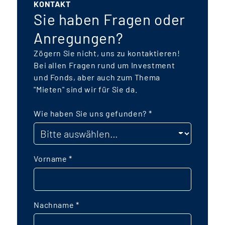
KONTAKT
wird sich auf rund 250 Mio. € belaufen.
Sie haben Fragen oder
Besonderer Fokus liegt auf einer
Anregungen?
nachhaltigen, energetischen Bauweise,
f
Zögern Sie nicht, uns zu kontaktieren!
zertifizierten Gebäude („Green
Bei allen Fragen rund um Investment
Buildings“) und möglichst autarke
und Fonds, aber auch zum Thema
k
Energiekonzepte mit einem
"Mieten" sind wir für Sie da.
Kaltnahwärmenetz sowie Photovoltaik-
Anlagen mit Batteriespeichern. Der
Wie haben Sie uns gefunden?
*
P
Fonds wird als
taxonomiekonformer
Artikel-9 Fonds
mit dem Fokus auf das
Umweltziel "Klimaschutz" aufgelegt. Die
Vorname
*
Grundstücksentwicklung und die
Baurechtsschaffung hat ein Joint
e
Venture aus namhaften
Nachname
*
e
Projektentwicklern erbracht. Das
Bebauungsplanverfahren wurde im