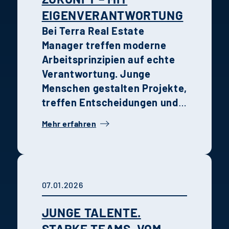
EIGENVERANTWORTUNG
Bei Terra Real Estate
Manager treffen moderne
Arbeitsprinzipien auf echte
Verantwortung. Junge
Menschen gestalten Projekte,
treffen Entscheidungen und
wachsen schneller, als sie es
Mehr erfahren
anderswo könnten. Die
Erfahrungen von Holtmann
und Karsten zeigen, wie
Recruiting,
07.01.2026
Unternehmenskultur und
persönliche Entwicklung im
JUNGE TALENTE.
Unternehmen
STARKE TEAMS. VOM