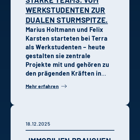
zusammenwirken.
WERKSTUDENTEN ZUR
DUALEN STURMSPITZE.
Marius Holtmann und Felix
Karsten starteten bei Terra
als Werkstudenten – heute
gestalten sie zentrale
Projekte mit und gehören zu
den prägenden Kräften in
ihren jeweiligen
Mehr erfahren
Fachbereichen. Ihre
Geschichte steht
exemplarisch für die
Talentförderung, Teamkultur
18.12.2025
und ansteigenden Lernkurven
bei Terra Real Estate