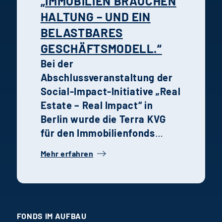
„IMMOBILIEN BRAUCHEN
Manager.
HALTUNG – UND EIN
BELASTBARES
GESCHÄFTSMODELL.“
Bei der
Abschlussveranstaltung der
Social-Impact-Initiative „Real
Estate – Real Impact“ in
Berlin wurde die Terra KVG
für den Immobilienfonds
„Terra IF 1 Bildungs-Welten“
Mehr erfahren
mit dem Sonderpreis
ausgezeichnet. Im Interview
spricht Frank Tölle über die
Bedeutung dieser
Anerkennung und warum
FONDS IM AUFBAU