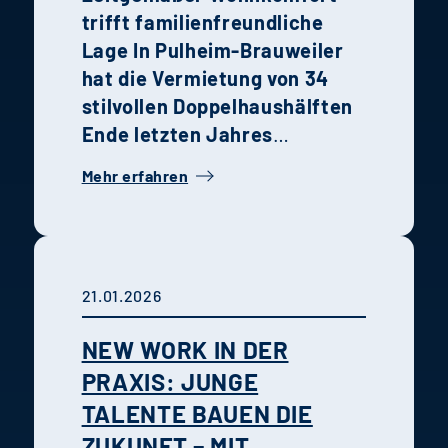
trifft familienfreundliche
Lage
In Pulheim-Brauweiler
hat die Vermietung von 34
stilvollen Doppelhaushälften
Ende letzten Jahres
begonnen. Die Kombination
Mehr erfahren
aus moderner Architektur,
hochwertiger Ausstattung
und grüner Umgebung macht
das Quartier zu einem idealen
21.01.2026
Wohnort für Familien und
Paare.
Urban nah sowie grün
NEW WORK IN DER
und entspannt wohnen.
PRAXIS: JUNGE
TALENTE BAUEN DIE
ZUKUNFT – MIT