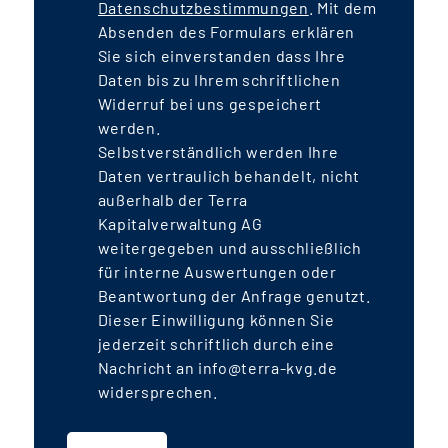
Datenschutzbestimmungen
. Mit dem
das Straßen- und U-Bahnsystem
Absenden des Formulars erklären
angeschlossen sein. Die Transaktion
Sie sich einverstanden dass Ihre
z
Daten bis zu Ihrem schriftlichen
wird über Eigenkapital, öffentliche
Widerruf bei uns gespeichert
Darlehen für den geförderten
werden.
w
Wohnungsbau sowie über KfW-
Selbstverständlich werden Ihre
Förderdarlehen finanziert und einen
Daten vertraulich behandelt, nicht
Leverage von rd. 30% aufweisen. Unter
außerhalb der Terra
der Berücksichtigung konservativer
Kapitalverwaltung AG
weitergegeben und ausschließlich
Bewirtschaftungsannahmen und rd. 70
für interne Auswertungen oder
mietpreisgebundener Wohnungen (rd.
Beantwortung der Anfrage genutzt.
20 % des Fondsvolumens) erwirtschaftet
Dieser Einwilligung können Sie
der Fonds voraussichtlich jährlich rund
jederzeit schriftlich durch eine
4,0-4,5 % Ausschüttungsrendite
. Die
Nachricht an info@terra-kvg.de
IRR
-Rendite liegt aufgrund der jährlichen
widersprechen.
Darlehenstilgungen und der
auslaufenden Mietpreisbindung mit