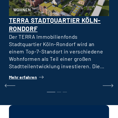
WOHNEN
TERRA STADTQUARTIER KÖLN-
RONDORF
D
R
Der TERRA Immobilienfonds
D
Stadtquartier Köln-Rondorf wird an
einem Top-7-Standort in verschiedene
Wohnformen als Teil einer großen
H
Stadtteilentwicklung investieren. Die
Verteilung verschiedener Wohnformen
Mehr erfahren
M
wie Reihenhäuser, öffentlich geförderter
Wohnungsbau und Geschosswohnungen
k
für verschiedene Generationen
E
ermöglicht eine breite Ansprache von
I
Mietern, eben so weitgefasst wie auch
die Gesellschaft ist. Das Fondsvolumen