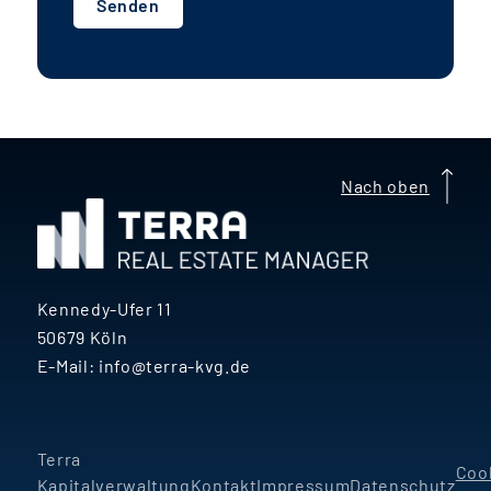
Senden
voraussichtlich rund
7-8 %
deutlich
darüber.
g
A
Nach oben
e
Kennedy-Ufer 11
50679 Köln
E-Mail:
info@terra-kvg.de
Terra
Coo
Kapitalverwaltung
Kontakt
Impressum
Datenschutz