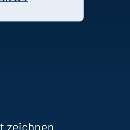
Terra IF 1 Bildungs-
elten“ mit dem
onderpreis
usgezeichnet. Im
nterview spricht Frank
ölle über die
edeutung dieser
Anerkennung und
arum wirtschaftliche
ubstanz die Grundlage
ür echte
esellschaftliche
irkung ist.
t zeichnen