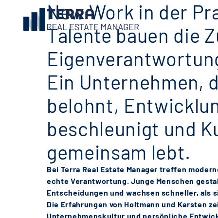
New Work in der Pr
Talente bauen die Z
Eigenverantwortun
Ein Unternehmen, 
belohnt, Entwicklu
beschleunigt und Ku
gemeinsam lebt.
Bei Terra Real Estate Manager treffen modern
echte Verantwortung. Junge Menschen gestalt
Entscheidungen und wachsen schneller, als s
Die Erfahrungen von Holtmann und Karsten zei
Unternehmenskultur und persönliche Entwic