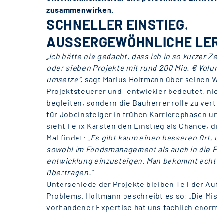
zusammenwirken.
SCHNELLER EINSTIEG.
AUSSERGEWÖHNLICHE LE
„Ich hätte nie gedacht, dass ich in so kurzer Ze
oder sieben Projekte mit rund 200 Mio. € Volu
umsetze“,
sagt Marius Holtmann über seinen We
Projektsteuerer und -entwickler bedeutet, nic
begleiten, sondern die Bauherrenrolle zu vert
für Jobeinsteiger in frühen Karrierephasen u
sieht Felix Karsten den Einstieg als Chance, 
Mal findet:
„Es gibt kaum einen besseren Ort,
sowohl im Fondsmanagement als auch in die P
entwicklung einzusteigen. Man bekommt echt
übertragen.“
Unterschiede der Projekte bleiben Teil der Auf
Problems. Holtmann beschreibt es so: „Die M
vorhandener Expertise hat uns fachlich enorm