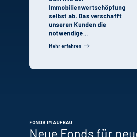
Immobilienwertschöpfung
selbst ab. Das verschafft
unseren Kunden die
notwendige
Geschwindigkeit,
Mehr erfahren
Transparenz und Qualität
in der Entwicklung,
Steuerung und
Realisierung von
Projekten.
FONDS IM AUFBAU
Neue Fonds für neu