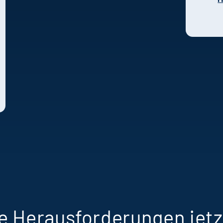
Geschichte steht
„
exemplarisch für die
W
Talentförderung,
S
Teamkultur und
a
ansteigenden
I
Lernkurven bei Terra
T
Real Estate Manager.
B
w
S
f
g
W
e Herausforderungen jetz