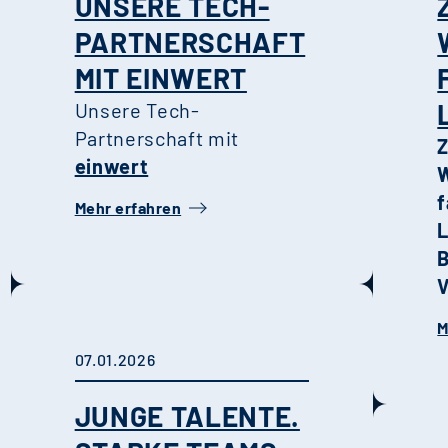
UNSERE TECH-
PARTNERSCHAFT
MIT EINWERT
Unsere Tech-
Partnerschaft mit
einwert
W
f
Mehr erfahren
B
V
s
M
D
07.01.2026
l
b
JUNGE TALENTE.
K