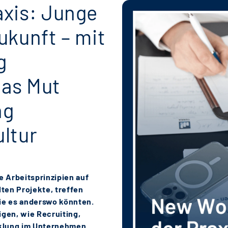
axis: Junge
ukunft – mit
g
das Mut
ng
ltur
e Arbeitsprinzipien auf
en Projekte, treffen
ie es anderswo könnten.
gen, wie Recruiting,
klung im Unternehmen