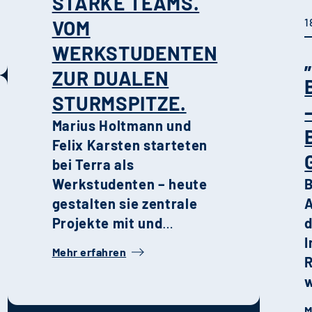
STARKE TEAMS.
m
1
VOM
A
WERKSTUDENTEN
ZUR DUALEN
Q
STURMSPITZE.
i
F
Marius Holtmann und
U
Felix Karsten starteten
u
bei Terra als
Werkstudenten – heute
B
gestalten sie zentrale
A
Projekte mit und
d
gehören zu den
I
Mehr erfahren
prägenden Kräften in
R
ihren jeweiligen
w
Fachbereichen. Ihre
d
M