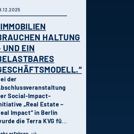
oderner Architektur,
hochwertiger
8.12.2025
usstattung und grüner
„IMMOBILIEN
Umgebung macht das
uartier zu einem
BRAUCHEN HALTUNG
dealen Wohnort für
– UND EIN
amilien und Paare.
BELASTBARES
rban nah sowie grün
GESCHÄFTSMODELL.“
nd entspannt wohnen.
ei der
bschlussveranstaltung
er Social-Impact-
nitiative „Real Estate –
eal Impact“ in Berlin
urde die Terra KVG für
en Immobilienfonds
ehr erfahren