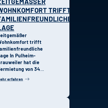
ZEITGEMÄSSER W
OHNKOMFORT TRIFFT F
AMILIENFREUNDLICHE L
AGE
Zeitgemäßer
ohnkomfort trifft
amilienfreundliche
Lage
In Pulheim-
rauweiler hat die
ermietung von 34
tilvollen
ehr erfahren
oppelhaushälften Ende
etzten Jahres
egonnen. Die
ombination aus