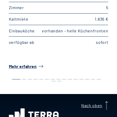
Zimmer
5
Kaltmiete
1.836 €
K
Einbauküche
vorhanden - helle Küchenfronten
E
verfügbar ab
sofort
v
Mehr erfahren
M
Nach oben