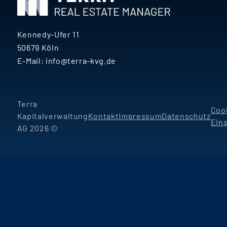
Kennedy-Ufer 11
50679 Köln
E-Mail:
info@terra-kvg.de
Terra
Coo
Kapitalverwaltung
Kontakt
Impressum
Datenschutz
Ein
AG 2026 ©