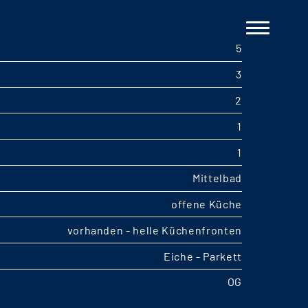
5
3
2
1
1
Mittelbad
offene Küche
vorhanden - helle Küchenfronten
Eiche - Parkett
OG