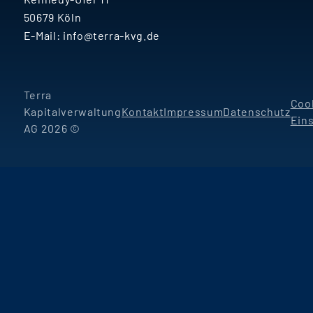
50679 Köln
E-Mail:
info@terra-kvg.de
Terra
Coo
Kapitalverwaltung
Kontakt
Impressum
Datenschutz
Ein
AG 2026 ©