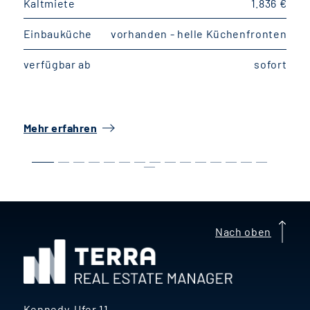
Kaltmiete
1.836 €
K
Einbauküche
vorhanden - helle Küchenfronten
E
verfügbar ab
sofort
v
Mehr erfahren
M
Nach oben
Kennedy-Ufer 11