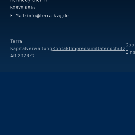
50679 Köln
E-Mail:
info@terra-kvg.de
Terra
Coo
Kapitalverwaltung
Kontakt
Impressum
Datenschutz
Ein
AG 2026 ©