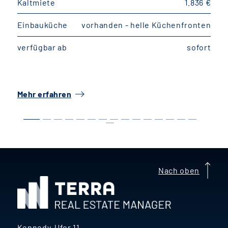
Kaltmiete
1.836 €
K
Einbauküche
vorhanden - helle Küchenfronten
E
verfügbar ab
sofort
v
Mehr erfahren
M
Nach oben
Kennedy-Ufer 11