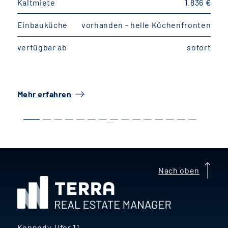
Kaltmiete
1.836 €
K
Einbauküche
vorhanden - helle Küchenfronten
E
verfügbar ab
sofort
v
Mehr erfahren
M
Nach oben
Kennedy-Ufer 11