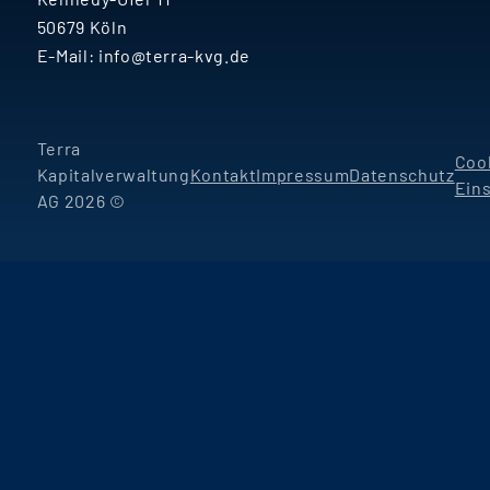
50679 Köln
E-Mail:
info@terra-kvg.de
Terra
Coo
Kapitalverwaltung
Kontakt
Impressum
Datenschutz
Ein
AG 2026 ©