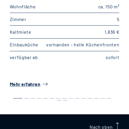
Wohnfläche
ca. 150 m²
W
Zimmer
5
Kaltmiete
1.836 €
K
Einbauküche
vorhanden - helle Küchenfronten
E
verfügbar ab
sofort
v
Mehr erfahren
M
Nach oben