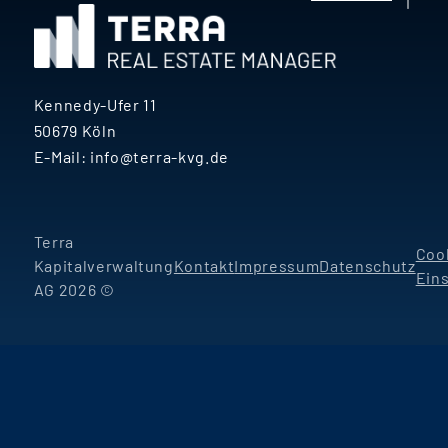
Kennedy-Ufer 11
50679 Köln
E-Mail:
info@terra-kvg.de
Terra
Coo
Kapitalverwaltung
Kontakt
Impressum
Datenschutz
Ein
AG 2026 ©