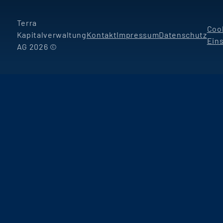
Terra
Coo
Kapitalverwaltung
Kontakt
Impressum
Datenschutz
Ein
AG 2026 ©