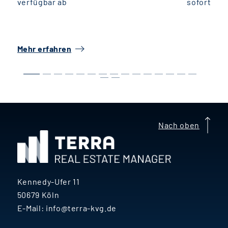
verfügbar ab
sofort
v
Mehr erfahren
M
Nach oben
Kennedy-Ufer 11
50679 Köln
E-Mail:
info@terra-kvg.de