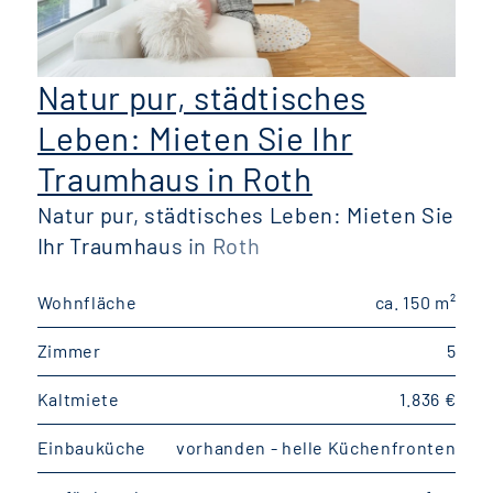
Natur pur, städtisches
Leben: Mieten Sie Ihr
Traumhaus in Roth
Natur pur, städtisches Leben: Mieten Sie
Ihr Traumhaus in Roth
Wohnfläche
ca. 150 m²
W
Zimmer
5
Kaltmiete
1.836 €
K
Einbauküche
vorhanden - helle Küchenfronten
E