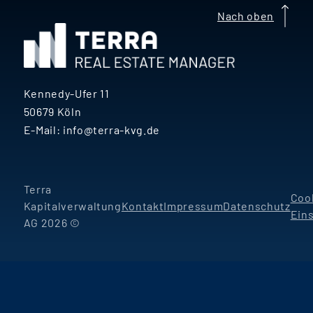
Nach oben
Kennedy-Ufer 11
50679 Köln
E-Mail:
info@terra-kvg.de
Terra
Coo
Kapitalverwaltung
Kontakt
Impressum
Datenschutz
Ein
AG 2026 ©