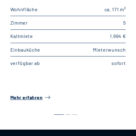
Wohnfläche
ca. 171 m²
W
Zimmer
5
Kaltmiete
1.994 €
K
Einbauküche
Mieterwunsch
E
verfügbar ab
sofort
v
Mehr erfahren
M