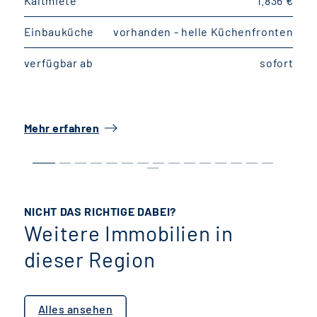
Kaltmiete
1.836 €
K
Einbauküche
vorhanden - helle Küchenfronten
E
verfügbar ab
sofort
v
Mehr erfahren
M
NICHT DAS RICHTIGE DABEI?
Weitere Immobilien in
dieser Region
Alles ansehen