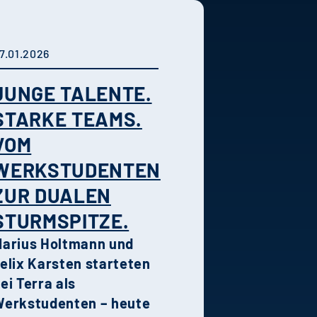
ombination aus
oderner Architektur,
hochwertiger
7.01.2026
usstattung und grüner
JUNGE TALENTE.
Umgebung macht das
uartier zu einem
STARKE TEAMS.
dealen Wohnort für
VOM
amilien und Paare.
WERKSTUDENTEN
rban nah sowie grün
ZUR DUALEN
nd entspannt wohnen.
STURMSPITZE.
arius Holtmann und
elix Karsten starteten
ei Terra als
erkstudenten – heute