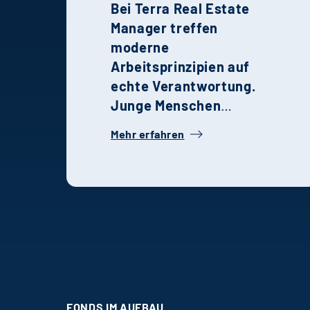
Bei Terra Real Estate
Manager treffen
moderne
Arbeitsprinzipien auf
echte Verantwortung.
Junge Menschen
gestalten Projekte,
Mehr erfahren
treffen Entscheidungen
und wachsen schneller,
als sie es anderswo
könnten. Die
Erfahrungen von
Holtmann und Karsten
zeigen, wie Recruiting,
Unternehmenskultur
und persönliche
FONDS IM AUFBAU