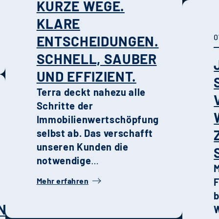
KURZE WEGE.
K
KLARE
m
0
ENTSCHEIDUNGEN.
A
SCHNELL, SAUBER
UND EFFIZIENT.
Q
Terra deckt nahezu alle
i
Schritte der
F
Immobilienwertschöpfung
U
selbst ab. Das verschafft
u
unseren Kunden die
notwendige
M
Geschwindigkeit,
Mehr erfahren
F
Transparenz und Qualität
b
in der Entwicklung,
NG
W
Steuerung und