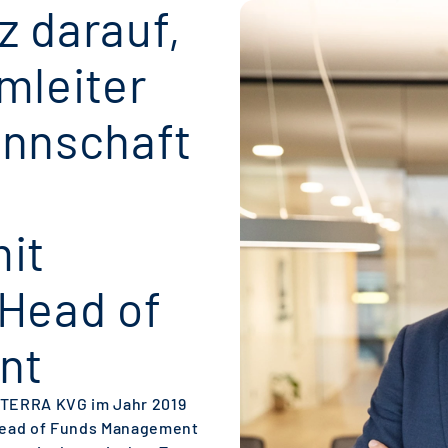
lz darauf,
mleiter
annschaft
mit
 Head of
nt
r TERRA KVG im Jahr 2019
Head of Funds Management