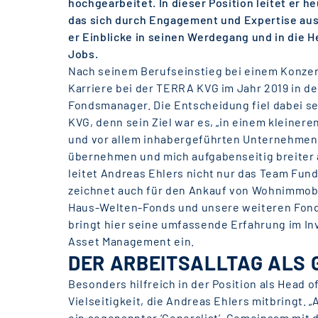
hochgearbeitet. In dieser Position leitet er 
das sich durch Engagement und Expertise aus
er Einblicke in seinen Werdegang und in die 
Jobs.
Nach seinem Berufseinstieg bei einem Konze
Karriere bei der TERRA KVG im Jahr 2019 in der
Fondsmanager. Die Entscheidung fiel dabei s
KVG, denn sein Ziel war es, „in einem kleiner
und vor allem inhabergeführten Unternehmen
übernehmen und mich aufgabenseitig breiter a
leitet Andreas Ehlers nicht nur das Team Fu
zeichnet auch für den Ankauf von Wohnimmobil
Haus-Welten-Fonds und unsere weiteren Fond
bringt hier seine umfassende Erfahrung im In
Asset Management ein.
DER ARBEITSALLTAG ALS 
Besonders hilfreich in der Position als Head 
Vielseitigkeit, die Andreas Ehlers mitbringt. 
ein sogenannter ‘Generalist’. Gemeinsam mit 