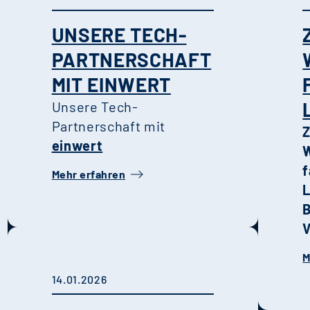
UNSERE TECH-
PARTNERSCHAFT
MIT EINWERT
Unsere Tech-
Partnerschaft mit
einwert
W
f
Mehr erfahren
B
V
s
M
D
14.01.2026
l
b