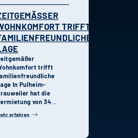
ZEITGEMÄSSER W
OHNKOMFORT TRIFFT F
AMILIENFREUNDLICHE L
AGE
Zeitgemäßer
ohnkomfort trifft
amilienfreundliche
Lage
In Pulheim-
rauweiler hat die
ermietung von 34
tilvollen
ehr erfahren
oppelhaushälften Ende
etzten Jahres
egonnen. Die