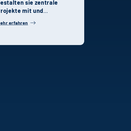
estalten sie zentrale
rojekte mit und
ehören zu den
ehr erfahren
rägenden Kräften in
hren jeweiligen
achbereichen. Ihre
eschichte steht
xemplarisch für die
alentförderung,
eamkultur und
ansteigenden
ernkurven bei Terra
eal Estate Manager.