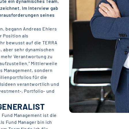
heute ein dynamisches Team,
zeichnet. Im Interview gab
Herausforderungen seines
rn, begann Andreas Ehlers
 Position als
ehr bewusst auf die TERRA
en, aber sehr dynamischen
 mehr Verantwortung zu
ufzustellen.“ Mittlerweile
nds Management, sondern
ienportfolios für die
sideen verantwortlich und
vestment-, Portfolio- und
GENERALIST
of Fund Management ist die
„Als Fund Manager bin ich
dem Team finde ich für