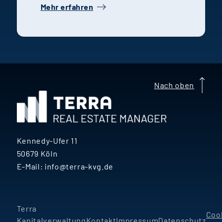
Interview spricht er über die
Mehr erfahren
Herausforderungen seines
Berufswechsels und seine
Leidenschaft für Finanzen und
Immobilien.
Nach oben
Kennedy-Ufer 11
50679 Köln
E-Mail:
info@terra-kvg.de
Terra
Coo
Kapitalverwaltung
Kontakt
Impressum
Datenschutz