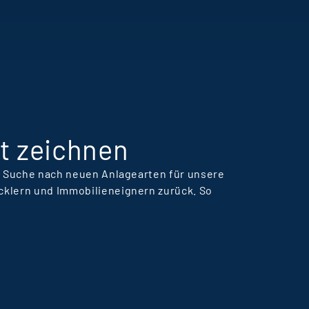
ansteigenden
ernkurven bei Terra
eal Estate Manager.
t zeichnen
er Suche nach neuen Anlagearten für unsere
cklern und Immobilieneignern zurück. So