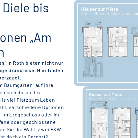
Diele bis
tionen „Am
h
“ in Roth bieten nicht nur
ge Grundrisse. Hier finden
überzeugt.
m Baumgarten“ auf ihre
n sich durch ihre
ils viel Platz zum Leben
ahl, verschiedene Optionen
r im Erdgeschoss oder im
fene oder geschlossene
en Sie die Wahl: Zwei PKW-
cht doch ein Carport?