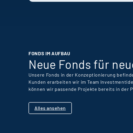
als sie es anderswo
könnten. Die
Erfahrungen von
Holtmann und Karsten
zeigen, wie Recruiting,
Unternehmenskultur
und persönliche
FONDS IM AUFBAU
Entwicklung im
Neue Fonds für neu
Unternehmen
zusammenwirken.
Unsere Fonds in der Konzeptionierung befinde
Kunden erarbeiten wir im Team Investmentide
können wir passende Projekte bereits in der 
Alles ansehen