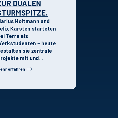
ZUR DUALEN
nd entspannt wohnen.
STURMSPITZE.
arius Holtmann und
elix Karsten starteten
ei Terra als
erkstudenten – heute
estalten sie zentrale
rojekte mit und
ehören zu den
ehr erfahren
rägenden Kräften in
hren jeweiligen
achbereichen. Ihre
eschichte steht
xemplarisch für die
alentförderung,
eamkultur und