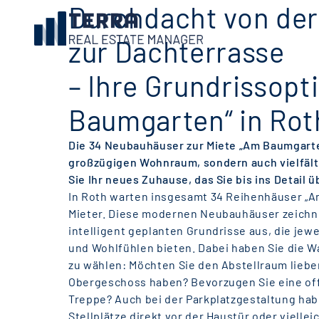
Durchdacht von der 
zur Dachterrasse
– Ihre Grundrissop
Baumgarten“ in Rot
Die 34 Neubauhäuser zur Miete „Am Baumgarten
großzügigen Wohnraum, sondern auch vielfälti
Sie Ihr neues Zuhause, das Sie bis ins Detail 
In Roth warten insgesamt 34 Reihenhäuser „A
Mieter. Diese modernen Neubauhäuser zeichne
intelligent geplanten Grundrisse aus, die jewe
und Wohlfühlen bieten. Dabei haben Sie die W
zu wählen: Möchten Sie den Abstellraum liebe
Obergeschoss haben? Bevorzugen Sie eine of
Treppe? Auch bei der Parkplatzgestaltung hab
Stellplätze direkt vor der Haustür oder viellei