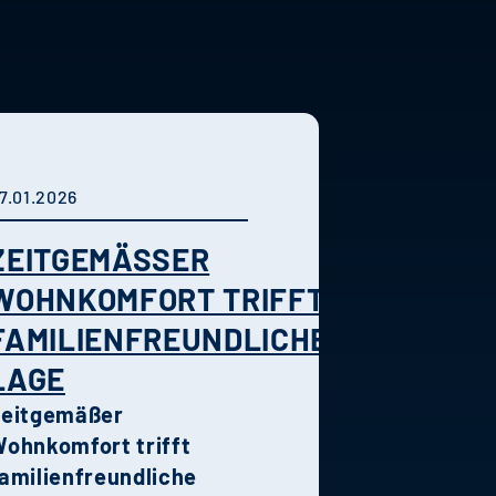
7.01.2026
ZEITGEMÄSSER W
OHNKOMFORT TRIFFT F
AMILIENFREUNDLICHE L
AGE
Zeitgemäßer
ohnkomfort trifft
amilienfreundliche