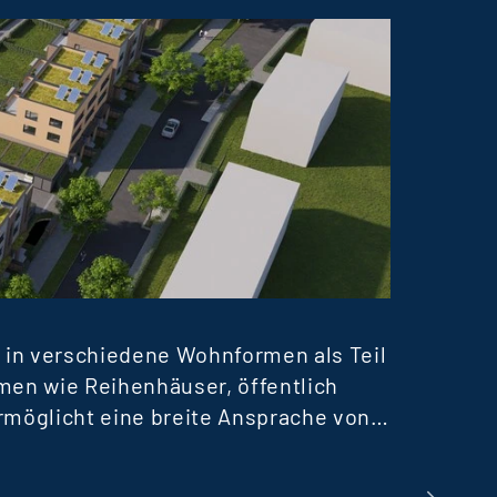
WOHN
TERR
 in verschiedene Wohnformen als Teil
Derzei
men wie Reihenhäuser, öffentlich
erfolg
öglicht eine breite Ansprache von
Vermie
h auf rund 250 Mio. € belaufen.
Erfolg
Mehr er
n Gebäude („Green Buildings“) und
Anlege