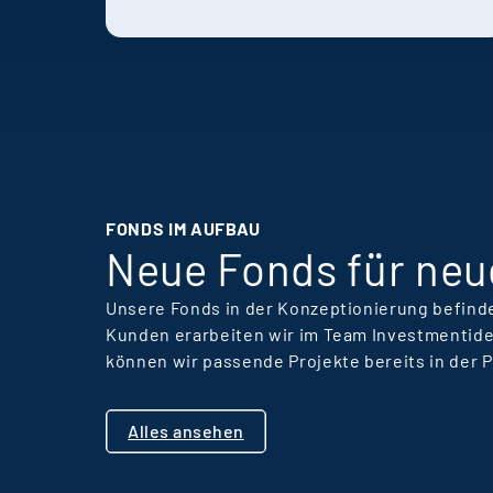
und wachsen schneller,
als sie es anderswo
könnten. Die
Erfahrungen von
Holtmann und Karsten
zeigen, wie Recruiting,
Unternehmenskultur
und persönliche
FONDS IM AUFBAU
Entwicklung im
Neue Fonds für neu
Unternehmen
zusammenwirken.
Unsere Fonds in der Konzeptionierung befinde
Kunden erarbeiten wir im Team Investmentide
können wir passende Projekte bereits in der 
Alles ansehen