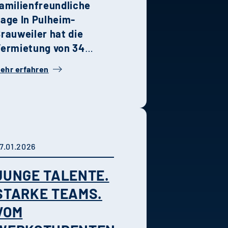
amilienfreundliche
Lage
In Pulheim-
rauweiler hat die
ermietung von 34
tilvollen
ehr erfahren
oppelhaushälften Ende
etzten Jahres
egonnen. Die
ombination aus
oderner Architektur,
hochwertiger
7.01.2026
usstattung und grüner
JUNGE TALENTE.
Umgebung macht das
uartier zu einem
STARKE TEAMS.
dealen Wohnort für
VOM
amilien und Paare.