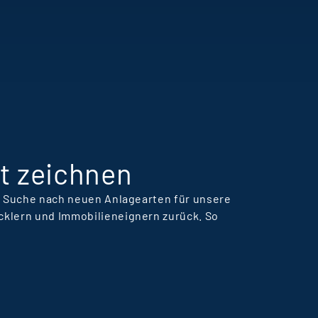
eamkultur und
ansteigenden
ernkurven bei Terra
eal Estate Manager.
t zeichnen
er Suche nach neuen Anlagearten für unsere
cklern und Immobilieneignern zurück. So