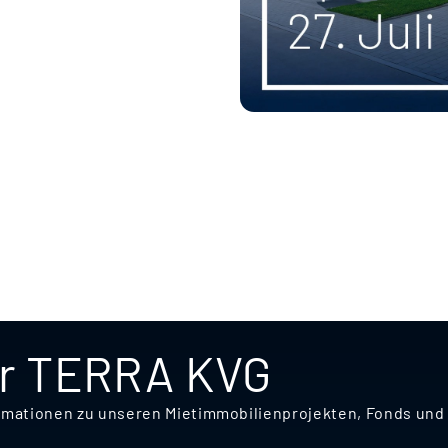
er TERRA KVG
nformationen zu unseren Mietimmobilienprojekten, Fonds u