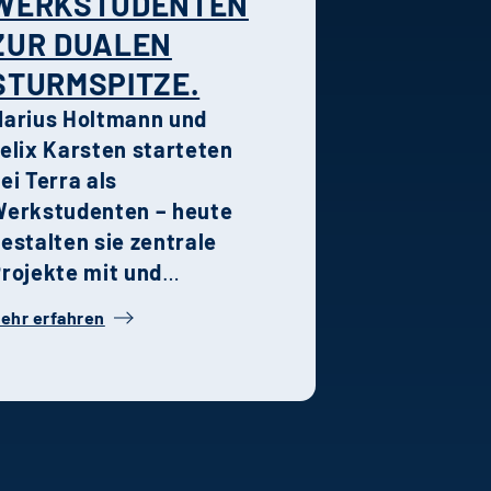
WERKSTUDENTEN
rban nah sowie grün
ZUR DUALEN
nd entspannt wohnen.
STURMSPITZE.
arius Holtmann und
elix Karsten starteten
ei Terra als
erkstudenten – heute
estalten sie zentrale
rojekte mit und
ehören zu den
ehr erfahren
rägenden Kräften in
hren jeweiligen
achbereichen. Ihre
eschichte steht
xemplarisch für die
alentförderung,