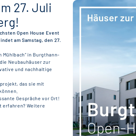
m 27. Juli
erg!
nächsten Open House Event
findet am Samstag, den 27.
m Mühlbach“ in Burgthann-
 die Neubauhäuser zur
vative und nachhaltige
projekt, das sie mit
 können.
ssante Gespräche vor Ort!
t erfahren? Weitere