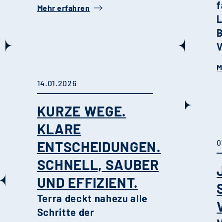
f
Mehr erfahren
B
V
s
M
D
14.01.2026
l
b
KURZE WEGE.
K
KLARE
m
0
ENTSCHEIDUNGEN.
A
SCHNELL, SAUBER
UND EFFIZIENT.
Q
Terra deckt nahezu alle
i
Schritte der
F