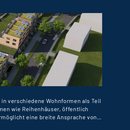
WOHN
TERR
 in verschiedene Wohnformen als Teil
Derzei
men wie Reihenhäuser, öffentlich
erfolg
öglicht eine breite Ansprache von
Vermie
h auf rund 250 Mio. € belaufen.
Erfolg
Mehr er