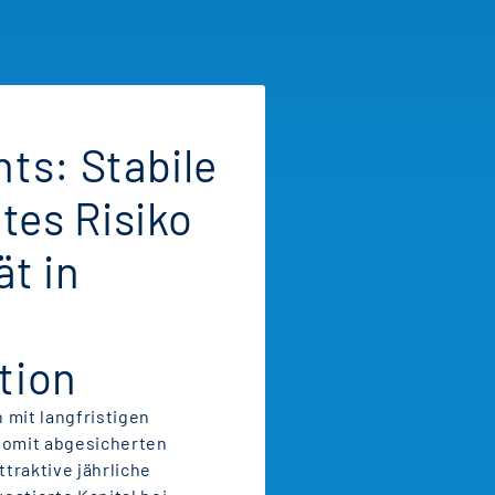
ts: Stabile
tes Risiko
t in
tion
n mit langfristigen
somit abgesicherten
ttraktive jährliche