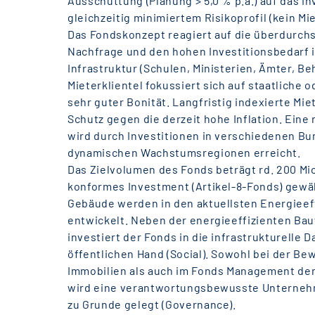
Ausschüttung (Planung > 5,0 % p.a.) auf das in
gleichzeitig minimiertem Risikoprofil (kein Mie
Das Fondskonzept reagiert auf die überdurchs
Nachfrage und den hohen Investitionsbedarf i
Infrastruktur (Schulen, Ministerien, Ämter, Be
Mieterklientel fokussiert sich auf staatliche 
sehr guter Bonität. Langfristig indexierte Mi
Schutz gegen die derzeit hohe Inflation. Eine 
wird durch Investitionen in verschiedenen B
dynamischen Wachstumsregionen erreicht.
Das Zielvolumen des Fonds beträgt rd. 200 Mio
konformes Investment (Artikel-8-Fonds) gewäh
Gebäude werden in den aktuellsten Energieef
entwickelt. Neben der energieeffizienten Ba
investiert der Fonds in die infrastrukturelle 
öffentlichen Hand (Social). Sowohl bei der Be
Immobilien als auch im Fonds Management de
wird eine verantwortungsbewusste Unterneh
zu Grunde gelegt (Governance).