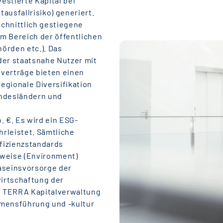
vestierte Kapital bei
tausfallrisiko) generiert.
chnittlich gestiegene
m Bereich der öffentlichen
hörden etc.). Das
oder staatsnahe Nutzer mit
etverträge bieten einen
regionale Diversifikation
undesländern und
. €. Es wird ein ESG-
rleistet. Sämtliche
fizienzstandards
uweise (Environment)
Daseinsvorsorge der
wirtschaftung der
r TERRA Kapitalverwaltung
mensführung und -kultur