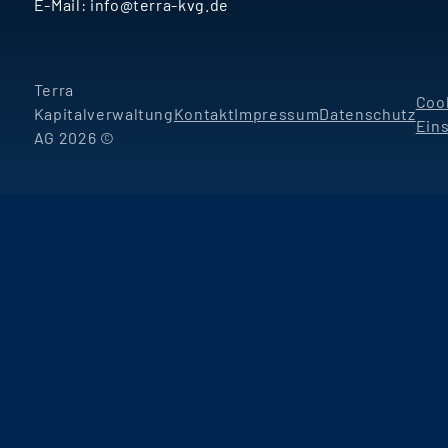
E-Mail:
info@terra-kvg.de
Terra
Coo
Kapitalverwaltung
Kontakt
Impressum
Datenschutz
Ein
AG 2026 ©