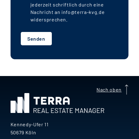
der Fonds voraussichtlich jährlich rund
jederzeit schriftlich durch eine
4,0-4,5 % Ausschüttungsrendite
. Die
Nachricht an info@terra-kvg.de
IRR
-Rendite liegt aufgrund der jährlichen
widersprechen.
Darlehenstilgungen und der
auslaufenden Mietpreisbindung mit
Senden
voraussichtlich rund
7-8 %
deutlich
darüber.
g
A
Nach oben
e
Kennedy-Ufer 11
50679 Köln