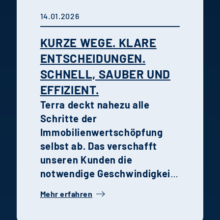
Recruiting,
14.01.2026
Unternehmenskultur und
persönliche Entwicklung im
KURZE WEGE. KLARE
Unternehmen
ENTSCHEIDUNGEN.
zusammenwirken.
SCHNELL, SAUBER UND
EFFIZIENT.
Terra deckt nahezu alle
Schritte der
Immobilienwertschöpfung
selbst ab. Das verschafft
unseren Kunden die
notwendige Geschwindigkeit,
Transparenz und Qualität in
Mehr erfahren
der Entwicklung, Steuerung
und Realisierung von