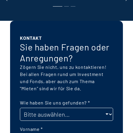
Wohnungsbau und Geschosswohnungen
k
für verschiedene Generationen
E
ermöglicht eine breite Ansprache von
I
Mietern, eben so weitgefasst wie auch
die Gesellschaft ist. Das Fondsvolumen
KONTAKT
wird sich auf rund 250 Mio. € belaufen.
Sie haben Fragen oder
Besonderer Fokus liegt auf einer
Anregungen?
nachhaltigen, energetischen Bauweise,
f
Zögern Sie nicht, uns zu kontaktieren!
zertifizierten Gebäude („Green
Bei allen Fragen rund um Investment
Buildings“) und möglichst autarke
und Fonds, aber auch zum Thema
k
Energiekonzepte mit einem
"Mieten" sind wir für Sie da.
Kaltnahwärmenetz sowie Photovoltaik-
Anlagen mit Batteriespeichern. Der
Wie haben Sie uns gefunden?
*
P
Fonds wird als
taxonomiekonformer
Artikel-9 Fonds
mit dem Fokus auf das
Umweltziel "Klimaschutz" aufgelegt. Die
Vorname
*