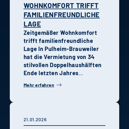
OHNKOMFORT TRIFFT F
AMILIENFREUNDLICHE L
AGE
Zeitgemäßer Wohnkomfort
trifft familienfreundliche
Lage
In Pulheim-Brauweiler
hat die Vermietung von 34
stilvollen Doppelhaushälften
Ende letzten Jahres
begonnen. Die Kombination
Mehr erfahren
aus moderner Architektur,
hochwertiger Ausstattung
und grüner Umgebung macht
das Quartier zu einem idealen
21.01.2026
Wohnort für Familien und