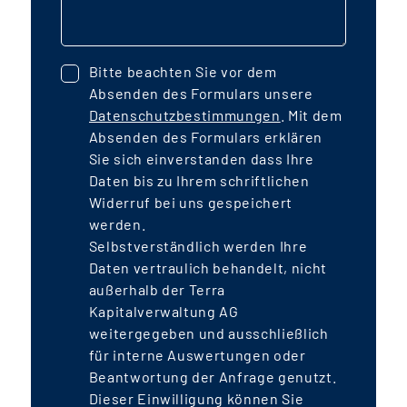
l
errichtet werden. In der gesamten
Stadtteilerweiterung werden Menschen
r
in mehr als 1.300 Einheiten ein neues
Bitte beachten Sie vor dem
Zuhause finden. Der Stadtteil wird durch
Absenden des Formulars unsere
E
die Verlängerung der StadtBahn Süd an
Datenschutzbestimmungen
. Mit dem
das Straßen- und U-Bahnsystem
Absenden des Formulars erklären
angeschlossen sein. Die Transaktion
Sie sich einverstanden dass Ihre
z
Daten bis zu Ihrem schriftlichen
wird über Eigenkapital, öffentliche
Widerruf bei uns gespeichert
Darlehen für den geförderten
werden.
w
Wohnungsbau sowie über KfW-
Selbstverständlich werden Ihre
Förderdarlehen finanziert und einen
Daten vertraulich behandelt, nicht
Leverage von rd. 30% aufweisen. Unter
außerhalb der Terra
der Berücksichtigung konservativer
Kapitalverwaltung AG
weitergegeben und ausschließlich
Bewirtschaftungsannahmen und rd. 70
für interne Auswertungen oder
mietpreisgebundener Wohnungen (rd.
Beantwortung der Anfrage genutzt.
20 % des Fondsvolumens) erwirtschaftet
Dieser Einwilligung können Sie