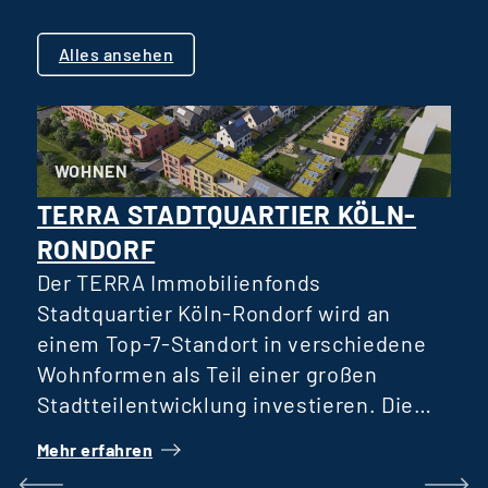
Alles ansehen
WOHNEN
TERRA STADTQUARTIER KÖLN-
RONDORF
D
R
Der TERRA Immobilienfonds
D
Stadtquartier Köln-Rondorf wird an
einem Top-7-Standort in verschiedene
Wohnformen als Teil einer großen
H
Stadtteilentwicklung investieren. Die
Verteilung verschiedener Wohnformen
Mehr erfahren
M
wie Reihenhäuser, öffentlich geförderter