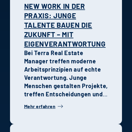
Paare.
Urban nah sowie grün
NEW WORK IN DER
und entspannt wohnen.
PRAXIS: JUNGE
TALENTE BAUEN DIE
ZUKUNFT – MIT
EIGENVERANTWORTUNG
Bei Terra Real Estate
Manager treffen moderne
Arbeitsprinzipien auf echte
Verantwortung. Junge
Menschen gestalten Projekte,
treffen Entscheidungen und
wachsen schneller, als sie es
Mehr erfahren
anderswo könnten. Die
Erfahrungen von Holtmann
und Karsten zeigen, wie