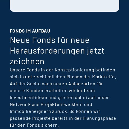
Geschichte steht
exemplarisch für die
Talentförderung, Teamkultur
und ansteigenden Lernkurven
FONDS IM AUFBAU
Neue Fonds für neue
bei Terra Real Estate
Manager.
Herausforderungen jetzt
zeichnen
Unsere Fonds in der Konzeptionierung befinden
sich in unterschiedlichen Phasen der Marktreife.
Auf der Suche nach neuen Anlagearten für
unsere Kunden erarbeiten wir im Team
Investmentideen und greifen dabei auf unser
Netzwerk aus Projektentwicklern und
Immobilieneignern zurück. So können wir
passende Projekte bereits in der Planungsphase
für den Fonds sichern.