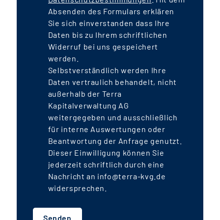
das Straßen- und U-Bahnsystem
Absenden des Formulars erklären
angeschlossen sein. Die Transaktion
Sie sich einverstanden dass Ihre
z
Daten bis zu Ihrem schriftlichen
wird über Eigenkapital, öffentliche
Widerruf bei uns gespeichert
Darlehen für den geförderten
werden.
w
Wohnungsbau sowie über KfW-
Selbstverständlich werden Ihre
Förderdarlehen finanziert und einen
Daten vertraulich behandelt, nicht
Leverage von rd. 30% aufweisen. Unter
außerhalb der Terra
der Berücksichtigung konservativer
Kapitalverwaltung AG
weitergegeben und ausschließlich
Bewirtschaftungsannahmen und rd. 70
für interne Auswertungen oder
mietpreisgebundener Wohnungen (rd.
Beantwortung der Anfrage genutzt.
20 % des Fondsvolumens) erwirtschaftet
Dieser Einwilligung können Sie
der Fonds voraussichtlich jährlich rund
jederzeit schriftlich durch eine
4,0-4,5 % Ausschüttungsrendite
. Die
Nachricht an info@terra-kvg.de
IRR
-Rendite liegt aufgrund der jährlichen
widersprechen.
Darlehenstilgungen und der
auslaufenden Mietpreisbindung mit
Senden