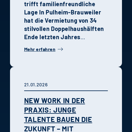
trifft familienfreundliche
Lage
In Pulheim-Brauweiler
hat die Vermietung von 34
stilvollen Doppelhaushälften
Ende letzten Jahres
begonnen. Die Kombination
Mehr erfahren
aus moderner Architektur,
hochwertiger Ausstattung
und grüner Umgebung macht
das Quartier zu einem idealen
21.01.2026
Wohnort für Familien und
Paare.
Urban nah sowie grün
NEW WORK IN DER
und entspannt wohnen.
PRAXIS: JUNGE
TALENTE BAUEN DIE
ZUKUNFT – MIT