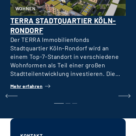
WOHNEN
TERRA STADTQUARTIER KÖLN-
RONDORF
D
R
Der TERRA Immobilienfonds
D
Stadtquartier Köln-Rondorf wird an
einem Top-7-Standort in verschiedene
Wohnformen als Teil einer großen
H
Stadtteilentwicklung investieren. Die
Verteilung verschiedener Wohnformen
Mehr erfahren
M
wie Reihenhäuser, öffentlich geförderter
Wohnungsbau und Geschosswohnungen
k
für verschiedene Generationen
E
ermöglicht eine breite Ansprache von
I
Mietern, eben so weitgefasst wie auch
die Gesellschaft ist. Das Fondsvolumen
KONTAKT