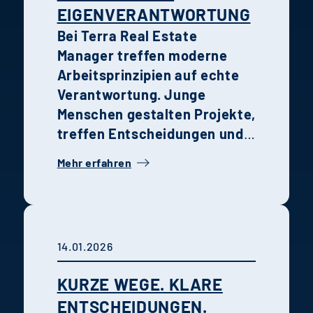
EIGENVERANTWORTUNG
Bei Terra Real Estate
Manager treffen moderne
Arbeitsprinzipien auf echte
Verantwortung. Junge
Menschen gestalten Projekte,
treffen Entscheidungen und
wachsen schneller, als sie es
Mehr erfahren
anderswo könnten. Die
Erfahrungen von Holtmann
und Karsten zeigen, wie
Recruiting,
14.01.2026
Unternehmenskultur und
persönliche Entwicklung im
KURZE WEGE. KLARE
Unternehmen
ENTSCHEIDUNGEN.
zusammenwirken.