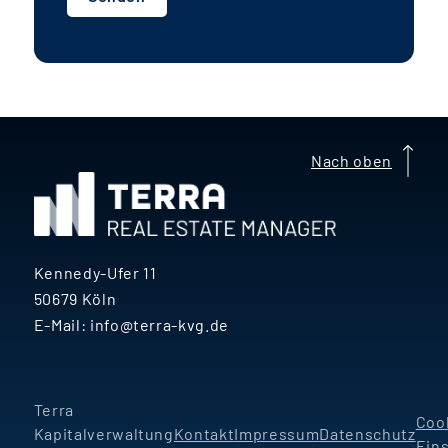
voraussichtlich rund
7-8 %
deutlich
darüber.
g
A
Nach oben
e
Kennedy-Ufer 11
50679 Köln
E-Mail:
info@terra-kvg.de
Terra
Coo
Kapitalverwaltung
Kontakt
Impressum
Datenschutz
Ein