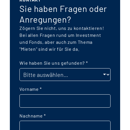
wird sich auf rund 250 Mio. € belaufen.
Sie haben Fragen oder
Besonderer Fokus liegt auf einer
Anregungen?
nachhaltigen, energetischen Bauweise,
f
Zögern Sie nicht, uns zu kontaktieren!
zertifizierten Gebäude („Green
Bei allen Fragen rund um Investment
Buildings“) und möglichst autarke
und Fonds, aber auch zum Thema
k
Energiekonzepte mit einem
"Mieten" sind wir für Sie da.
Kaltnahwärmenetz sowie Photovoltaik-
Anlagen mit Batteriespeichern. Der
Wie haben Sie uns gefunden?
*
P
Fonds wird als
taxonomiekonformer
Artikel-9 Fonds
mit dem Fokus auf das
Umweltziel "Klimaschutz" aufgelegt. Die
Vorname
*
Grundstücksentwicklung und die
Baurechtsschaffung hat ein Joint
e
Venture aus namhaften
Nachname
*
e
Projektentwicklern erbracht. Das
Bebauungsplanverfahren wurde im