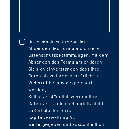
Wohneinheiten sollen auch zwei
A
Kindertagesstätten für den Fonds
l
errichtet werden. In der gesamten
Stadtteilerweiterung werden Menschen
r
in mehr als 1.300 Einheiten ein neues
Bitte beachten Sie vor dem
Zuhause finden. Der Stadtteil wird durch
Absenden des Formulars unsere
E
die Verlängerung der StadtBahn Süd an
Datenschutzbestimmungen
. Mit dem
das Straßen- und U-Bahnsystem
Absenden des Formulars erklären
angeschlossen sein. Die Transaktion
Sie sich einverstanden dass Ihre
z
Daten bis zu Ihrem schriftlichen
wird über Eigenkapital, öffentliche
Widerruf bei uns gespeichert
Darlehen für den geförderten
werden.
w
Wohnungsbau sowie über KfW-
Selbstverständlich werden Ihre
Förderdarlehen finanziert und einen
Daten vertraulich behandelt, nicht
Leverage von rd. 30% aufweisen. Unter
außerhalb der Terra
der Berücksichtigung konservativer
Kapitalverwaltung AG
weitergegeben und ausschließlich
Bewirtschaftungsannahmen und rd. 70