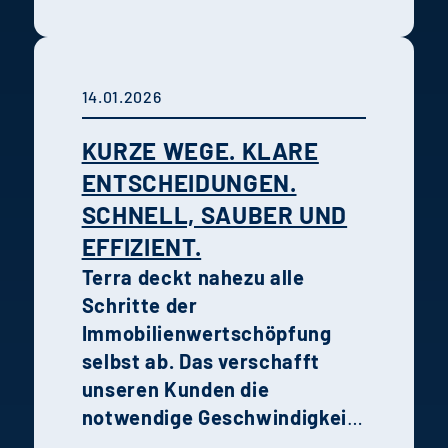
Erfahrungen von Holtmann
und Karsten zeigen, wie
Recruiting,
14.01.2026
Unternehmenskultur und
persönliche Entwicklung im
KURZE WEGE. KLARE
Unternehmen
ENTSCHEIDUNGEN.
zusammenwirken.
SCHNELL, SAUBER UND
EFFIZIENT.
Terra deckt nahezu alle
Schritte der
Immobilienwertschöpfung
selbst ab. Das verschafft
unseren Kunden die
notwendige Geschwindigkeit,
Transparenz und Qualität in