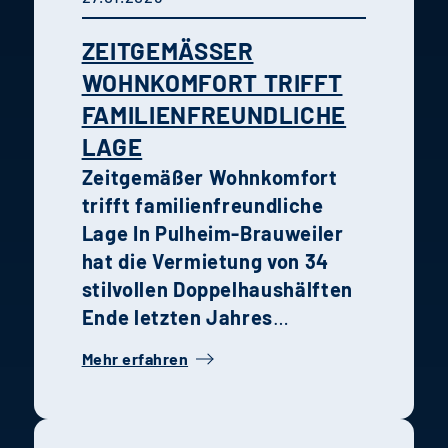
ZEITGEMÄSSER W
OHNKOMFORT TRIFFT F
AMILIENFREUNDLICHE L
AGE
Zeitgemäßer Wohnkomfort
trifft familienfreundliche
Lage
In Pulheim-Brauweiler
hat die Vermietung von 34
stilvollen Doppelhaushälften
Ende letzten Jahres
begonnen. Die Kombination
Mehr erfahren
aus moderner Architektur,
hochwertiger Ausstattung
und grüner Umgebung macht