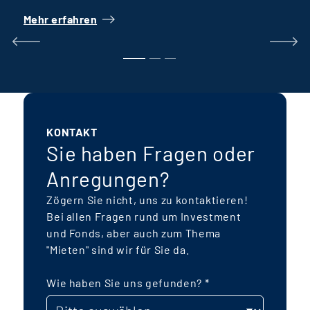
Verteilung verschiedener Wohnformen
Mehr erfahren
M
wie Reihenhäuser, öffentlich geförderter
Wohnungsbau und Geschosswohnungen
k
für verschiedene Generationen
E
ermöglicht eine breite Ansprache von
I
Mietern, eben so weitgefasst wie auch
die Gesellschaft ist. Das Fondsvolumen
KONTAKT
wird sich auf rund 250 Mio. € belaufen.
Sie haben Fragen oder
Besonderer Fokus liegt auf einer
Anregungen?
nachhaltigen, energetischen Bauweise,
f
Zögern Sie nicht, uns zu kontaktieren!
zertifizierten Gebäude („Green
Bei allen Fragen rund um Investment
Buildings“) und möglichst autarke
und Fonds, aber auch zum Thema
k
Energiekonzepte mit einem
"Mieten" sind wir für Sie da.
Kaltnahwärmenetz sowie Photovoltaik-
Anlagen mit Batteriespeichern. Der
Wie haben Sie uns gefunden?
*
P
Fonds wird als
taxonomiekonformer