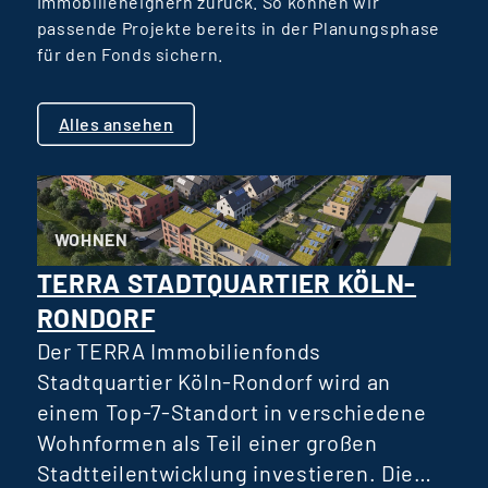
Immobilieneignern zurück. So können wir
passende Projekte bereits in der Planungsphase
für den Fonds sichern.
Alles ansehen
WOHNEN
TERRA STADTQUARTIER KÖLN-
RONDORF
D
R
Der TERRA Immobilienfonds
D
Stadtquartier Köln-Rondorf wird an
einem Top-7-Standort in verschiedene
Wohnformen als Teil einer großen
H
Stadtteilentwicklung investieren. Die