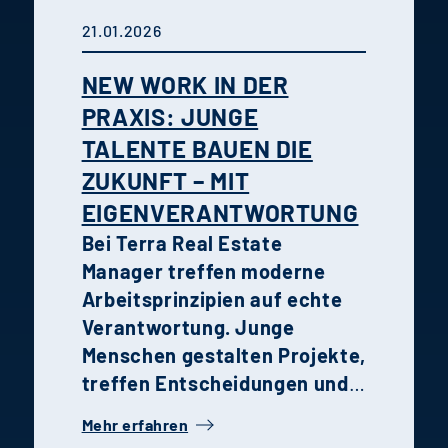
das Quartier zu einem idealen
21.01.2026
Wohnort für Familien und
Paare.
Urban nah sowie grün
NEW WORK IN DER
und entspannt wohnen.
PRAXIS: JUNGE
TALENTE BAUEN DIE
ZUKUNFT – MIT
EIGENVERANTWORTUNG
Bei Terra Real Estate
Manager treffen moderne
Arbeitsprinzipien auf echte
Verantwortung. Junge
Menschen gestalten Projekte,
treffen Entscheidungen und
wachsen schneller, als sie es
Mehr erfahren
anderswo könnten. Die