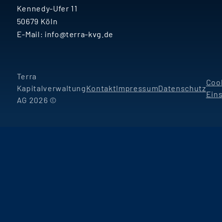
Kennedy-Ufer 11
50679 Köln
E-Mail:
info@terra-kvg.de
Terra
Coo
Kapitalverwaltung
Kontakt
Impressum
Datenschutz
Ein
AG 2026 ©