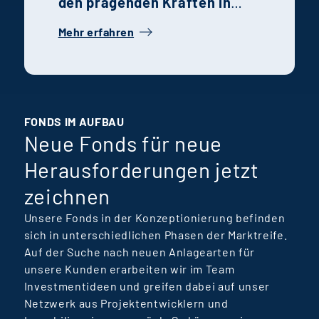
den prägenden Kräften in
ihren jeweiligen
Mehr erfahren
Fachbereichen. Ihre
Geschichte steht
exemplarisch für die
Talentförderung, Teamkultur
und ansteigenden Lernkurven
FONDS IM AUFBAU
Neue Fonds für neue
bei Terra Real Estate
Manager.
Herausforderungen jetzt
zeichnen
Unsere Fonds in der Konzeptionierung befinden
sich in unterschiedlichen Phasen der Marktreife.
Auf der Suche nach neuen Anlagearten für
unsere Kunden erarbeiten wir im Team
Investmentideen und greifen dabei auf unser
Netzwerk aus Projektentwicklern und