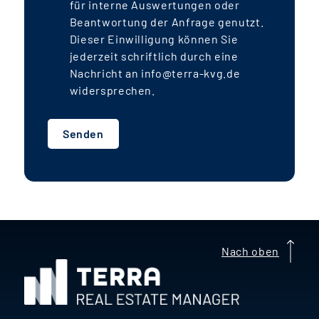
für interne Auswertungen oder
mietpreisgebundener Wohnungen (rd.
Beantwortung der Anfrage genutzt.
20 % des Fondsvolumens) erwirtschaftet
Dieser Einwilligung können Sie
der Fonds voraussichtlich jährlich rund
jederzeit schriftlich durch eine
4,0-4,5 % Ausschüttungsrendite
. Die
Nachricht an info@terra-kvg.de
IRR
-Rendite liegt aufgrund der jährlichen
widersprechen.
Darlehenstilgungen und der
auslaufenden Mietpreisbindung mit
Senden
voraussichtlich rund
7-8 %
deutlich
darüber.
g
A
Nach oben
e