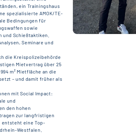
tänden, ein Trainingshaus
ine spezialisierte AMOK/TE-
eale Bedingungen für
ngswaffen sowie
n und Schießtaktiken.
Analysen, Seminare und
ch die Kreispolizeibehörde
stigen Mietvertrag über 25
994 m² Mietfläche an die
etzt – und damit früher als
ionen mit Social Impact:
ale und
zen den hohen
tragen zur langfristigen
e entsteht eine Top-
rdrhein-Westfalen.