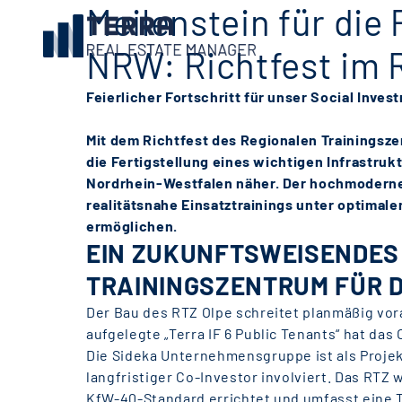
Meilenstein für die 
NRW: Richtfest im 
Feierlicher Fortschritt für unser Social Inve
Mit dem Richtfest des Regionalen Trainingsze
die
Fertigstellung eines wichtigen Infrastrukt
Nordrhein-Westfalen näher. Der hochmoderne
realitätsnahe
Einsatztrainings unter optimal
ermöglichen.
EIN ZUKUNFTSWEISENDES
TRAININGSZENTRUM FÜR D
Der Bau des RTZ Olpe schreitet planmäßig vora
aufgelegte „Terra IF 6 Public Tenants“ hat das
Die Sideka Unternehmensgruppe ist als Proje
langfristiger Co-Investor involviert. Das RTZ 
KfW-40-Standard errichtet und umfasst eine T