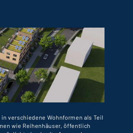
WOHN
TERR
 in verschiedene Wohnformen als Teil
Derzei
men wie Reihenhäuser, öffentlich
erfolg