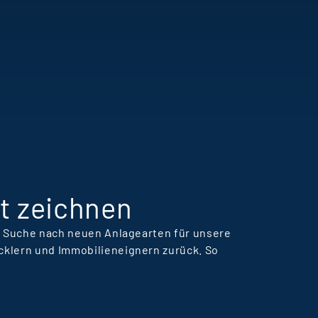
xemplarisch für die
alentförderung,
eamkultur und
ansteigenden
ernkurven bei Terra
eal Estate Manager.
t zeichnen
er Suche nach neuen Anlagearten für unsere
cklern und Immobilieneignern zurück. So