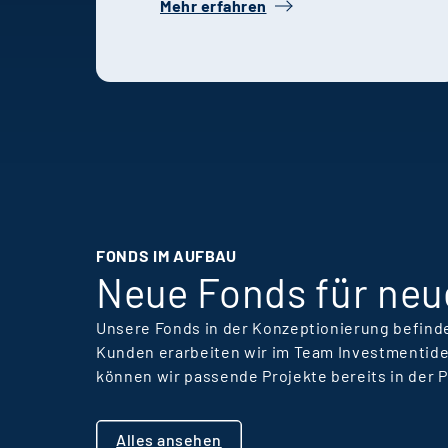
Mehr erfahren
treffen Entscheidungen
und wachsen schneller,
als sie es anderswo
könnten. Die
Erfahrungen von
Holtmann und Karsten
zeigen, wie Recruiting,
Unternehmenskultur
und persönliche
FONDS IM AUFBAU
Entwicklung im
Neue Fonds für neu
Unternehmen
zusammenwirken.
Unsere Fonds in der Konzeptionierung befinde
Kunden erarbeiten wir im Team Investmentide
können wir passende Projekte bereits in der 
Alles ansehen