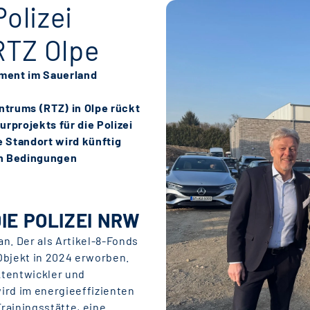
Polizei
RTZ Olpe
stment im Sauerland
ntrums (RTZ) in Olpe rückt
urprojekts für die Polizei
 Standort wird künftig
en Bedingungen
IE POLIZEI NRW
n. Der als Artikel-8-Fonds
 Objekt in 2024 erworben.
ktentwickler und
wird im energieeffizienten
rainingsstätte, eine