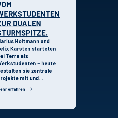
dealen Wohnort für
VOM
amilien und Paare.
WERKSTUDENTEN
rban nah sowie grün
ZUR DUALEN
nd entspannt wohnen.
STURMSPITZE.
arius Holtmann und
elix Karsten starteten
ei Terra als
erkstudenten – heute
estalten sie zentrale
rojekte mit und
ehören zu den
ehr erfahren
rägenden Kräften in
hren jeweiligen
achbereichen. Ihre
eschichte steht