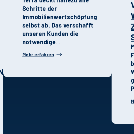
Terra deckt nahezu alle
i
Schritte der
F
Immobilienwertschöpfung
U
selbst ab. Das verschafft
u
unseren Kunden die
notwendige
M
Geschwindigkeit,
Mehr erfahren
F
Transparenz und Qualität
b
in der Entwicklung,
NG
W
Steuerung und
g
Realisierung von
P
Projekten.
g
M
p
i
F
G