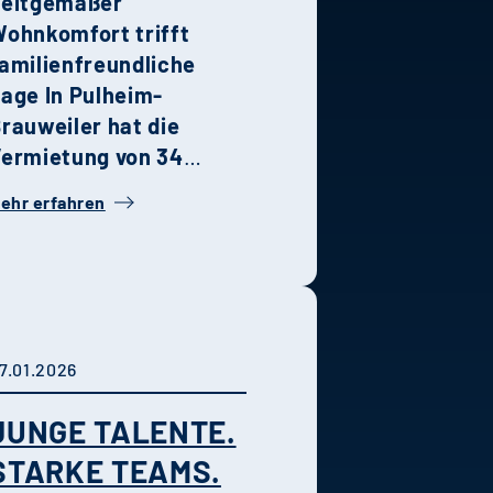
Zeitgemäßer
ohnkomfort trifft
amilienfreundliche
Lage
In Pulheim-
rauweiler hat die
ermietung von 34
tilvollen
ehr erfahren
oppelhaushälften Ende
etzten Jahres
egonnen. Die
ombination aus
oderner Architektur,
hochwertiger
7.01.2026
usstattung und grüner
JUNGE TALENTE.
Umgebung macht das
uartier zu einem
STARKE TEAMS.