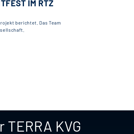
TFEST IM RTZ
rojekt berichtet. Das Team
sellschaft.
er TERRA KVG