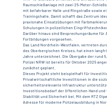
Raumschießanlage mit zwei 25-Meter-Schießs
mit befahrbarer Halle und Ringstraße sowie e
Trainingshalle. Damit schafft das Zentrum id
praxisnahe Einsatzübungen mit Farbmarkieru
Schulungen in polizeilichen Eingriffstechnike
Darüber hinaus sind Besprechungsräume für 
Fortbildungen vorgesehen.
Das Land Nordrhein-Westfalen, vertreten dur
des Oberbergischen Kreises, hat einen langfri
Jahre unterzeichnet. Die Übergabe der rund 5.
Polizei NRW ist bereits für Oktober 2025 anges
zunächst geplant.
Dieses Projekt steht beispielhaft für Investit
Privatwirtschaftliche Investitionen in die sozi
sicherheitsrelevante Infrastruktur unterstüt
Investitionsbedarf der öffentlichen Hand und 
Stabilität und Sicherheit bei. Mit dem RTZ Olp
Adresse für moderne Polizeiausbildung in No