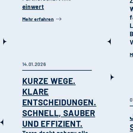
einwert
W
f
Mehr erfahren
B
V
s
M
D
14.01.2026
l
b
KURZE WEGE.
K
KLARE
m
0
ENTSCHEIDUNGEN.
A
SCHNELL, SAUBER
UND EFFIZIENT.
Q