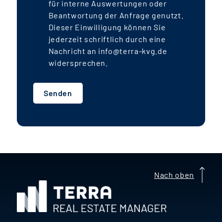
für interne Auswertungen oder
mietpreisgebundener Wohnungen (rd.
Beantwortung der Anfrage genutzt.
20 % des Fondsvolumens) erwirtschaftet
Dieser Einwilligung können Sie
der Fonds voraussichtlich jährlich rund
jederzeit schriftlich durch eine
4,0-4,5 % Ausschüttungsrendite
. Die
Nachricht an info@terra-kvg.de
IRR
-Rendite liegt aufgrund der jährlichen
widersprechen.
Darlehenstilgungen und der
auslaufenden Mietpreisbindung mit
Senden
voraussichtlich rund
7-8 %
deutlich
darüber.
g
A
Nach oben
e