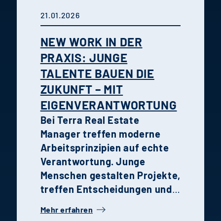
das Quartier zu einem idealen
21.01.2026
Wohnort für Familien und
Paare.
Urban nah sowie grün
NEW WORK IN DER
und entspannt wohnen.
PRAXIS: JUNGE
TALENTE BAUEN DIE
ZUKUNFT – MIT
EIGENVERANTWORTUNG
Bei Terra Real Estate
Manager treffen moderne
Arbeitsprinzipien auf echte
Verantwortung. Junge
Menschen gestalten Projekte,
treffen Entscheidungen und
wachsen schneller, als sie es
Mehr erfahren
anderswo könnten. Die