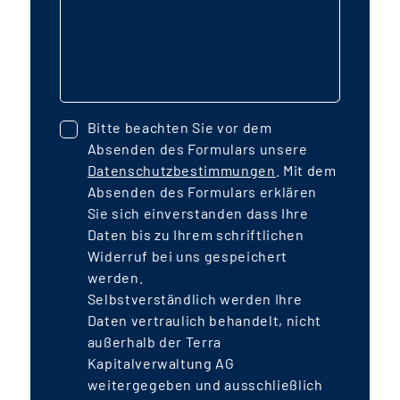
Wohneinheiten sollen auch zwei
A
Kindertagesstätten für den Fonds
l
errichtet werden. In der gesamten
Stadtteilerweiterung werden Menschen
r
in mehr als 1.300 Einheiten ein neues
Bitte beachten Sie vor dem
Zuhause finden. Der Stadtteil wird durch
Absenden des Formulars unsere
E
die Verlängerung der StadtBahn Süd an
Datenschutzbestimmungen
. Mit dem
das Straßen- und U-Bahnsystem
Absenden des Formulars erklären
angeschlossen sein. Die Transaktion
Sie sich einverstanden dass Ihre
z
Daten bis zu Ihrem schriftlichen
wird über Eigenkapital, öffentliche
Widerruf bei uns gespeichert
Darlehen für den geförderten
werden.
w
Wohnungsbau sowie über KfW-
Selbstverständlich werden Ihre
Förderdarlehen finanziert und einen
Daten vertraulich behandelt, nicht
Leverage von rd. 30% aufweisen. Unter
außerhalb der Terra
der Berücksichtigung konservativer
Kapitalverwaltung AG
weitergegeben und ausschließlich
Bewirtschaftungsannahmen und rd. 70