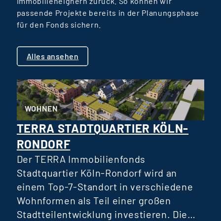
Immobilieneignern zurück. So können wir
passende Projekte bereits in der Planungsphase
für den Fonds sichern.
Alles ansehen
WOHNEN
TERRA STADTQUARTIER KÖLN-
RONDORF
D
R
Der TERRA Immobilienfonds
D
Stadtquartier Köln-Rondorf wird an
einem Top-7-Standort in verschiedene
Wohnformen als Teil einer großen
H
Stadtteilentwicklung investieren. Die