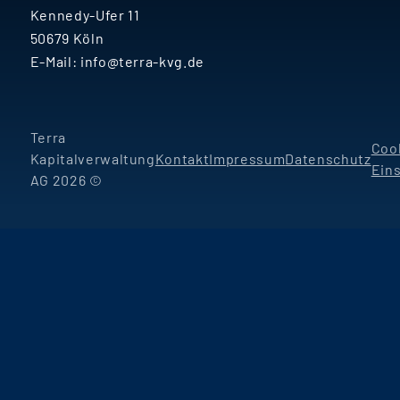
Kennedy-Ufer 11
50679 Köln
E-Mail:
info@terra-kvg.de
Terra
Coo
Kapitalverwaltung
Kontakt
Impressum
Datenschutz
Ein
AG 2026 ©