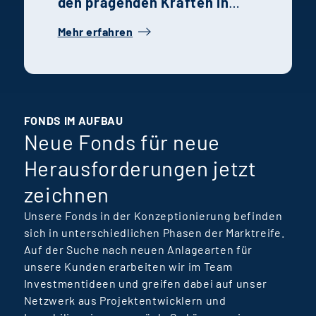
den prägenden Kräften in
ihren jeweiligen
Mehr erfahren
Fachbereichen. Ihre
Geschichte steht
exemplarisch für die
Talentförderung, Teamkultur
und ansteigenden Lernkurven
FONDS IM AUFBAU
Neue Fonds für neue
bei Terra Real Estate
Manager.
Herausforderungen jetzt
zeichnen
Unsere Fonds in der Konzeptionierung befinden
sich in unterschiedlichen Phasen der Marktreife.
Auf der Suche nach neuen Anlagearten für
unsere Kunden erarbeiten wir im Team
Investmentideen und greifen dabei auf unser
Netzwerk aus Projektentwicklern und