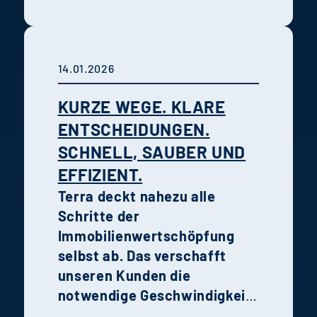
Erfahrungen von Holtmann
und Karsten zeigen, wie
Recruiting,
14.01.2026
Unternehmenskultur und
persönliche Entwicklung im
KURZE WEGE. KLARE
Unternehmen
ENTSCHEIDUNGEN.
zusammenwirken.
SCHNELL, SAUBER UND
EFFIZIENT.
Terra deckt nahezu alle
Schritte der
Immobilienwertschöpfung
selbst ab. Das verschafft
unseren Kunden die
notwendige Geschwindigkeit,
Transparenz und Qualität in