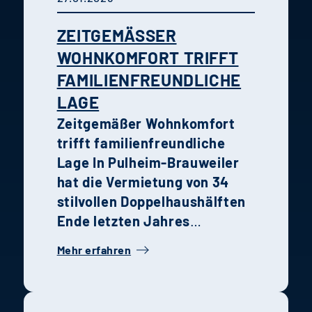
ZEITGEMÄSSER W
OHNKOMFORT TRIFFT F
AMILIENFREUNDLICHE L
AGE
Zeitgemäßer Wohnkomfort
trifft familienfreundliche
Lage
In Pulheim-Brauweiler
hat die Vermietung von 34
stilvollen Doppelhaushälften
Ende letzten Jahres
begonnen. Die Kombination
Mehr erfahren
aus moderner Architektur,
hochwertiger Ausstattung
und grüner Umgebung macht