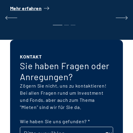
Verteilung verschiedener Wohnformen
Mehr erfahren
M
wie Reihenhäuser, öffentlich geförderter
Wohnungsbau und Geschosswohnungen
k
für verschiedene Generationen
E
ermöglicht eine breite Ansprache von
I
Mietern, eben so weitgefasst wie auch
die Gesellschaft ist. Das Fondsvolumen
KONTAKT
wird sich auf rund 250 Mio. € belaufen.
Sie haben Fragen oder
Besonderer Fokus liegt auf einer
Anregungen?
nachhaltigen, energetischen Bauweise,
f
Zögern Sie nicht, uns zu kontaktieren!
zertifizierten Gebäude („Green
Bei allen Fragen rund um Investment
Buildings“) und möglichst autarke
und Fonds, aber auch zum Thema
k
Energiekonzepte mit einem
"Mieten" sind wir für Sie da.
Kaltnahwärmenetz sowie Photovoltaik-
Anlagen mit Batteriespeichern. Der
Wie haben Sie uns gefunden?
*
P
Fonds wird als
taxonomiekonformer