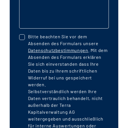
A
Kindertagesstätten für den Fonds
l
errichtet werden. In der gesamten
Stadtteilerweiterung werden Menschen
r
in mehr als 1.300 Einheiten ein neues
Bitte beachten Sie vor dem
Zuhause finden. Der Stadtteil wird durch
Absenden des Formulars unsere
E
die Verlängerung der StadtBahn Süd an
Datenschutzbestimmungen
. Mit dem
das Straßen- und U-Bahnsystem
Absenden des Formulars erklären
angeschlossen sein. Die Transaktion
Sie sich einverstanden dass Ihre
z
Daten bis zu Ihrem schriftlichen
wird über Eigenkapital, öffentliche
Widerruf bei uns gespeichert
Darlehen für den geförderten
werden.
w
Wohnungsbau sowie über KfW-
Selbstverständlich werden Ihre
Förderdarlehen finanziert und einen
Daten vertraulich behandelt, nicht
Leverage von rd. 30% aufweisen. Unter
außerhalb der Terra
der Berücksichtigung konservativer
Kapitalverwaltung AG
weitergegeben und ausschließlich
Bewirtschaftungsannahmen und rd. 70
für interne Auswertungen oder
mietpreisgebundener Wohnungen (rd.