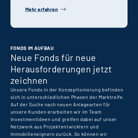
ihren jeweiligen
Mehr erfahren
Fachbereichen. Ihre
Geschichte steht
exemplarisch für die
Talentförderung, Teamkultur
und ansteigenden Lernkurven
FONDS IM AUFBAU
Neue Fonds für neue
bei Terra Real Estate
Manager.
Herausforderungen jetzt
zeichnen
Unsere Fonds in der Konzeptionierung befinden
sich in unterschiedlichen Phasen der Marktreife.
Auf der Suche nach neuen Anlagearten für
unsere Kunden erarbeiten wir im Team
Investmentideen und greifen dabei auf unser
Netzwerk aus Projektentwicklern und
Immobilieneignern zurück. So können wir