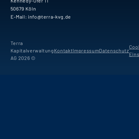
Kennedy-Ufer 11
50679 Köln
E-Mail:
info@terra-kvg.de
Terra
Coo
Kapitalverwaltung
Kontakt
Impressum
Datenschutz
Ein
AG 2026 ©