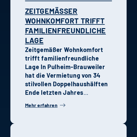
ZEITGEMÄSSER W
OHNKOMFORT TRIFFT F
AMILIENFREUNDLICHE L
AGE
Zeitgemäßer Wohnkomfort
trifft familienfreundliche
Lage
In Pulheim-Brauweiler
hat die Vermietung von 34
stilvollen Doppelhaushälften
Ende letzten Jahres
begonnen. Die Kombination
Mehr erfahren
aus moderner Architektur,
hochwertiger Ausstattung
und grüner Umgebung macht
das Quartier zu einem idealen