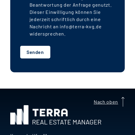
Beantwortung der Anfrage genutzt.
20 % des Fondsvolumens) erwirtschaftet
Dieser Einwilligung können Sie
der Fonds voraussichtlich jährlich rund
jederzeit schriftlich durch eine
4,0-4,5 % Ausschüttungsrendite
. Die
Nachricht an info@terra-kvg.de
IRR
-Rendite liegt aufgrund der jährlichen
widersprechen.
Darlehenstilgungen und der
auslaufenden Mietpreisbindung mit
Senden
voraussichtlich rund
7-8 %
deutlich
darüber.
g
A
Nach oben
e