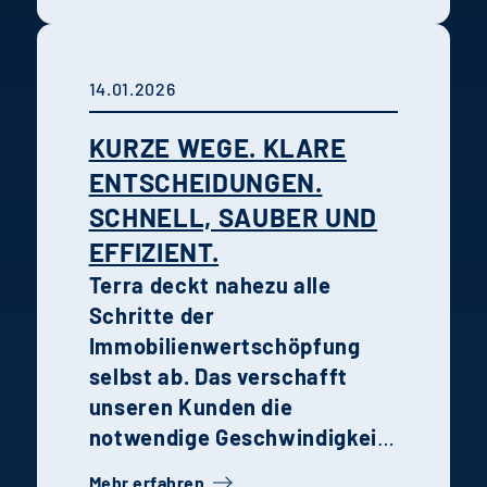
Erfahrungen von Holtmann
und Karsten zeigen, wie
Recruiting,
14.01.2026
Unternehmenskultur und
persönliche Entwicklung im
KURZE WEGE. KLARE
Unternehmen
ENTSCHEIDUNGEN.
zusammenwirken.
SCHNELL, SAUBER UND
EFFIZIENT.
Terra deckt nahezu alle
Schritte der
Immobilienwertschöpfung
selbst ab. Das verschafft
unseren Kunden die
notwendige Geschwindigkeit,
Transparenz und Qualität in
Mehr erfahren