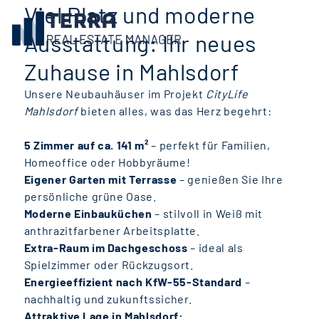
Viel Platz und moderne
Ausstattung: Ihr neues
Zuhause in Mahlsdorf
Unsere Neubauhäuser im Projekt
CityLife
Mahlsdorf
bieten alles, was das Herz begehrt:
5 Zimmer auf ca. 141 m²
– perfekt für Familien,
Homeoffice oder Hobbyräume!
Eigener Garten mit Terrasse
– genießen Sie Ihre
persönliche grüne Oase.
Moderne Einbauküchen
– stilvoll in Weiß mit
anthrazitfarbener Arbeitsplatte.
Extra-Raum im Dachgeschoss
– ideal als
Spielzimmer oder Rückzugsort.
Energieeffizient nach KfW-55-Standard
–
nachhaltig und zukunftssicher.
Attraktive Lage in Mahlsdorf: