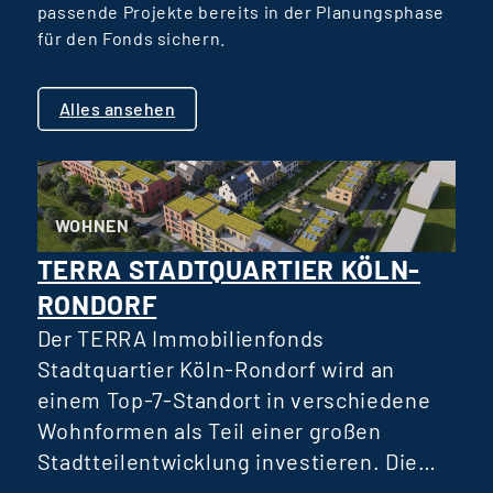
passende Projekte bereits in der Planungsphase
für den Fonds sichern.
Alles ansehen
WOHNEN
TERRA STADTQUARTIER KÖLN-
RONDORF
D
R
Der TERRA Immobilienfonds
D
Stadtquartier Köln-Rondorf wird an
einem Top-7-Standort in verschiedene
Wohnformen als Teil einer großen
H
Stadtteilentwicklung investieren. Die
Verteilung verschiedener Wohnformen