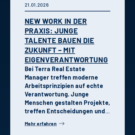
21.01.2026
Wohnort für Familien und
Paare.
Urban nah sowie grün
NEW WORK IN DER
und entspannt wohnen.
PRAXIS: JUNGE
TALENTE BAUEN DIE
ZUKUNFT – MIT
EIGENVERANTWORTUNG
Bei Terra Real Estate
Manager treffen moderne
Arbeitsprinzipien auf echte
Verantwortung. Junge
Menschen gestalten Projekte,
treffen Entscheidungen und
wachsen schneller, als sie es
Mehr erfahren
anderswo könnten. Die