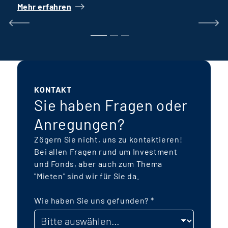
Mehr erfahren
M
wie Reihenhäuser, öffentlich geförderter
Wohnungsbau und Geschosswohnungen
k
für verschiedene Generationen
E
ermöglicht eine breite Ansprache von
I
Mietern, eben so weitgefasst wie auch
die Gesellschaft ist. Das Fondsvolumen
KONTAKT
wird sich auf rund 250 Mio. € belaufen.
Sie haben Fragen oder
Besonderer Fokus liegt auf einer
Anregungen?
nachhaltigen, energetischen Bauweise,
f
Zögern Sie nicht, uns zu kontaktieren!
zertifizierten Gebäude („Green
Bei allen Fragen rund um Investment
Buildings“) und möglichst autarke
und Fonds, aber auch zum Thema
k
Energiekonzepte mit einem
"Mieten" sind wir für Sie da.
Kaltnahwärmenetz sowie Photovoltaik-
Anlagen mit Batteriespeichern. Der
Wie haben Sie uns gefunden?
*
P
Fonds wird als
taxonomiekonformer
Artikel-9 Fonds
mit dem Fokus auf das