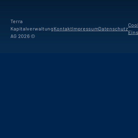
Terra
Coo
Kapitalverwaltung
Kontakt
Impressum
Datenschutz
Ein
AG 2026 ©