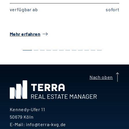
verfügbar ab
sofort
v
Mehr erfahren
M
Nach oben
Kennedy-Ufer 11
50679 Köln
E-Mail:
info@terra-kvg.de