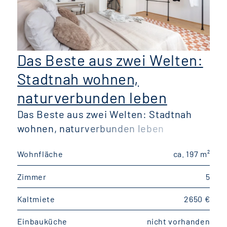
Das Beste aus zwei Welten:
Stadtnah wohnen,
naturverbunden leben
Das Beste aus zwei Welten: Stadtnah
wohnen, naturverbunden leben
W
Wohnfläche
ca. 197 m²
W
Zimmer
5
Kaltmiete
2650 €
K
Einbauküche
nicht vorhanden
E