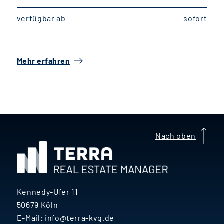
verfügbar ab
sofort
v
Mehr erfahren
M
Nach oben
Kennedy-Ufer 11
50679 Köln
E-Mail:
info@terra-kvg.de