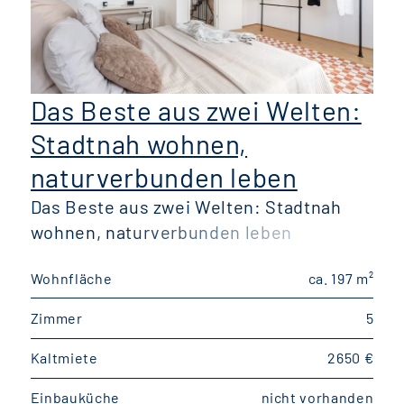
Das Beste aus zwei Welten:
Stadtnah wohnen,
naturverbunden leben
Das Beste aus zwei Welten: Stadtnah
wohnen, naturverbunden leben
W
Wohnfläche
ca. 197 m²
W
Zimmer
5
Kaltmiete
2650 €
K
Einbauküche
nicht vorhanden
E