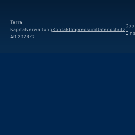
Terra
Coo
Kapitalverwaltung
Kontakt
Impressum
Datenschutz
Ein
AG 2026 ©