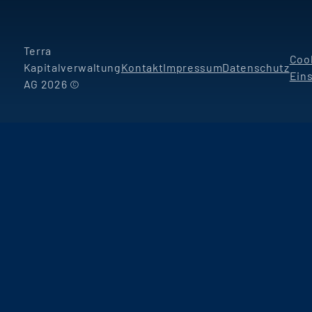
Terra
Coo
Kapitalverwaltung
Kontakt
Impressum
Datenschutz
Ein
AG 2026 ©