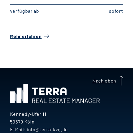
verfügbar ab
sofort
v
Mehr erfahren
M
Nach oben
Kennedy-Ufer 11
50679 Köln
E-Mail:
info@terra-kvg.de