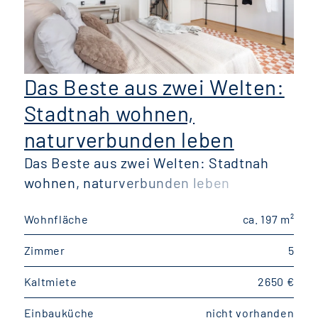
Das Beste aus zwei Welten:
Stadtnah wohnen,
naturverbunden leben
Das Beste aus zwei Welten: Stadtnah
wohnen, naturverbunden leben
W
Wohnfläche
ca. 197 m²
W
Zimmer
5
Kaltmiete
2650 €
K
Einbauküche
nicht vorhanden
E