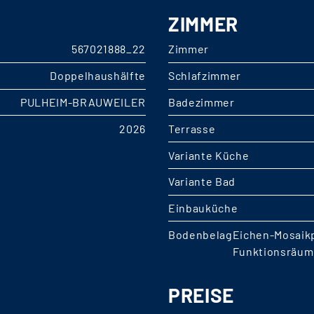
ZIMMER
567021888_22
Zimmer
Doppelhaushälfte
Schlafzimmer
PULHEIM-BRAUWEILER
Badezimmer
2026
Terrasse
Variante Küche
Variante Bad
Einbauküche
Bodenbelag
Eichen-Mosaikp
Funktionsräu
PREISE