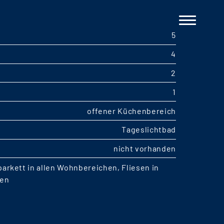
5
4
2
1
offener Küchenbereich
Tageslichtbad
nicht vorhanden
arkett in allen Wohnbereichen, Fliesen in
men