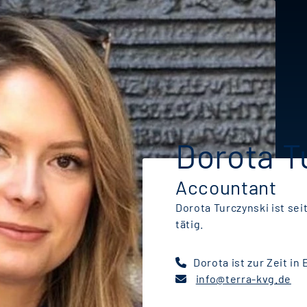
Dorota T
Accountant
Dorota Turczynski ist sei
tätig.
Dorota ist zur Zeit in 
info@terra-kvg.de