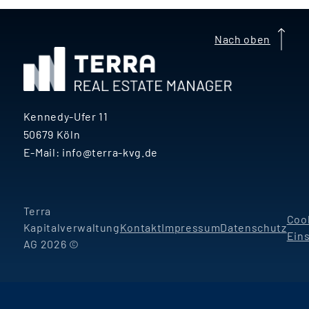
Nach oben
Kennedy-Ufer 11
50679 Köln
E-Mail:
info@terra-kvg.de
Terra
Coo
Kapitalverwaltung
Kontakt
Impressum
Datenschutz
Ein
AG 2026 ©