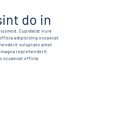
int do in
 eiusmod. Cupidatat irure
officia adipisicing occaecat
ehenderit voluptate amet
r magna reprehenderit
o occaecat officia