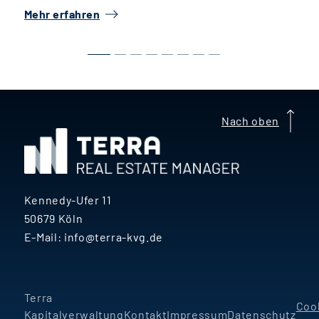
Mehr erfahren
M
Nach oben
Kennedy-Ufer 11
50679 Köln
E-Mail:
info@terra-kvg.de
Terra
Coo
Kapitalverwaltung
Kontakt
Impressum
Datenschutz