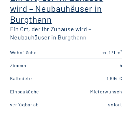
wird – Neubauhäuser in
Burgthann
Ein Ort, der Ihr Zuhause wird –
F
Neubauhäuser in Burgthann
Wohnfläche
ca. 171 m²
W
Zimmer
5
Kaltmiete
1.994 €
K
Einbauküche
Mieterwunsch
E
verfügbar ab
sofort
v