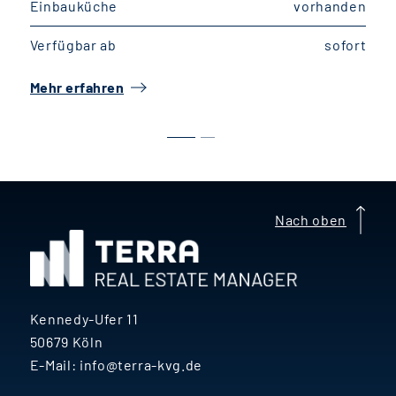
Einbauküche
vorhanden
Verfügbar ab
sofort
Mehr erfahren
M
Nach oben
Kennedy-Ufer 11
50679 Köln
E-Mail:
info@terra-kvg.de