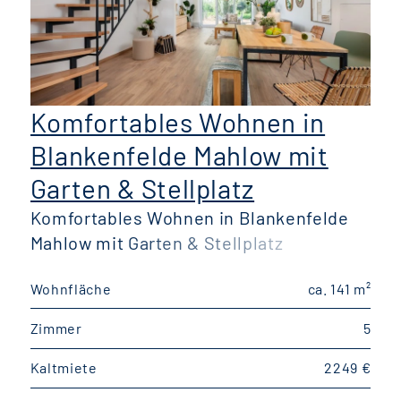
Komfortables Wohnen in
Blankenfelde Mahlow mit
Garten & Stellplatz
Komfortables Wohnen in Blankenfelde
W
Mahlow mit Garten & Stellplatz
Wohnfläche
ca. 141 m²
K
Zimmer
5
E
Kaltmiete
2249 €
V