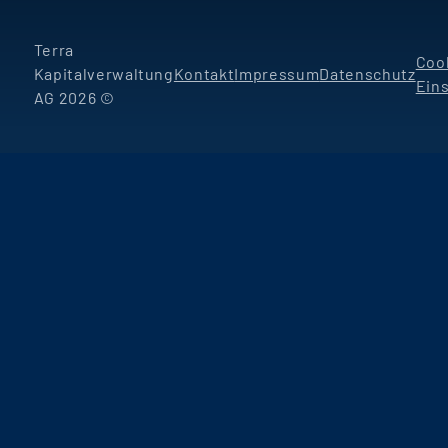
Terra
Coo
Kapitalverwaltung
Kontakt
Impressum
Datenschutz
Ein
AG 2026 ©