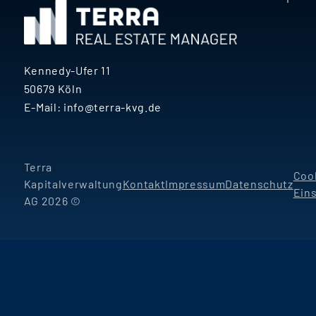
Kennedy-Ufer 11
50679 Köln
E-Mail:
info@terra-kvg.de
Terra
Coo
Kapitalverwaltung
Kontakt
Impressum
Datenschutz
Ein
AG 2026 ©