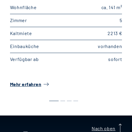
Wohnfläche
ca. 141 m²
W
Zimmer
5
Kaltmiete
2213 €
K
Einbauküche
vorhanden
E
Verfügbar ab
sofort
V
Mehr erfahren
M
Nach oben